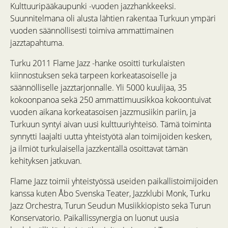
Kulttuuripääkaupunki -vuoden jazzhankkeeksi.
Suunnitelmana oli alusta lähtien rakentaa Turkuun ympäri
vuoden säännöllisesti toimiva ammattimainen
jazztapahtuma.
Turku 2011 Flame Jazz -hanke osoitti turkulaisten
kiinnostuksen sekä tarpeen korkeatasoiselle ja
säännölliselle jazztarjonnalle. Yli 5000 kuulijaa, 35
kokoonpanoa sekä 250 ammattimuusikkoa kokoontuivat
vuoden aikana korkeatasoisen jazzmusiikin pariin, ja
Turkuun syntyi aivan uusi kulttuuriyhteisö. Tämä toiminta
synnytti laajalti uutta yhteistyötä alan toimijoiden kesken,
ja ilmiöt turkulaisella jazzkentällä osoittavat tämän
kehityksen jatkuvan.
Flame Jazz toimii yhteistyössä useiden paikallistoimijoiden
kanssa kuten Åbo Svenska Teater, Jazzklubi Monk, Turku
Jazz Orchestra, Turun Seudun Musiikkiopisto sekä Turun
Konservatorio. Paikallissynergia on luonut uusia