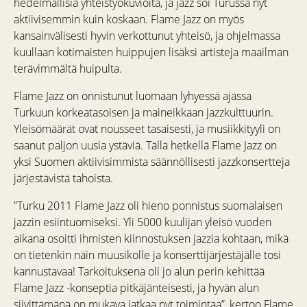
hedelmällisiä yhteistyökuvioita, ja jazz soi Turussa nyt
aktiivisemmin kuin koskaan. Flame Jazz on myös
kansainvälisesti hyvin verkottunut yhteisö, ja ohjelmassa
kuullaan kotimaisten huippujen lisäksi artisteja maailman
terävimmältä huipulta.
Flame Jazz on onnistunut luomaan lyhyessä ajassa
Turkuun korkeatasoisen ja maineikkaan jazzkulttuurin.
Yleisömäärät ovat nousseet tasaisesti, ja musiikkityyli on
saanut paljon uusia ystäviä. Tällä hetkellä Flame Jazz on
yksi Suomen aktiivisimmista säännöllisesti jazzkonsertteja
järjestävistä tahoista.
”Turku 2011 Flame Jazz oli hieno ponnistus suomalaisen
jazzin esiintuomiseksi. Yli 5000 kuulijan yleisö vuoden
aikana osoitti ihmisten kiinnostuksen jazzia kohtaan, mikä
on tietenkin näin muusikolle ja konserttijärjestäjälle tosi
kannustavaa! Tarkoituksena oli jo alun perin kehittää
Flame Jazz -konseptia pitkäjänteisesti, ja hyvän alun
siivittämänä on mukava jatkaa nyt toimintaa”, kertoo Flame