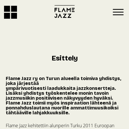
Esittely
Flame Jazz ry on Turun alueella toimiva yhdistys,
joka järjestää
ympärivuotisesti laadukkaita jazzkonsertteja.
Lisäksi yhdistys työskentelee monin tavoin
jazzmusiikin positiivisen näkyvyyden hyväksi.
Flame Jazz toimii myös inspiraation lähteenä ja
ponnahduslautana nuorille ammattimuusikoiksi
tähtääville lahjakkuuksille.
Flame Jazz kehitettiin alunperin Turku 2011 Euroopan