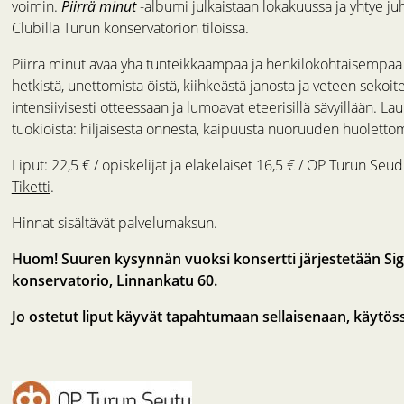
voimin.
Piirrä minut
-albumi julkaistaan lokakuussa ja yhtye juhl
Clubilla Turun konservatorion tiloissa.
Piirrä minut avaa yhä tunteikkaampaa ja henkilökohtaisempaa pu
hetkistä, unettomista öistä, kiihkeästä janosta ja veteen sekoitet
intensiivisesti otteessaan ja lumoavat eteerisillä sävyillään. 
tuokioista: hiljaisesta onnesta, kaipuusta nuoruuden huolettom
Liput: 22,5 € / opiskelijat ja eläkeläiset 16,5 € / OP Turun Se
Tiketti
.
Hinnat sisältävät palvelumaksun.
Huom! Suuren kysynnän vuoksi konsertti järjestetään Sig
konservatorio, Linnankatu 60.
Jo ostetut liput käyvät tapahtumaan sellaisenaan, käytös