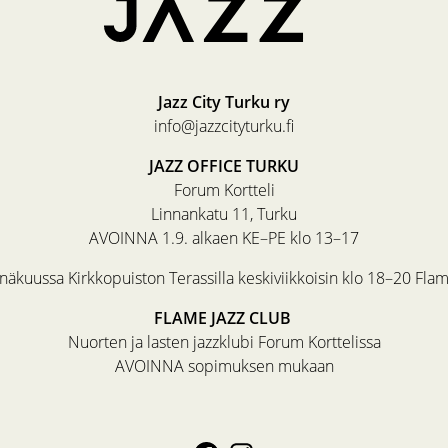
Jazz City Turku ry
info@jazzcityturku.fi
JAZZ OFFICE TURKU
Forum Kortteli
Linnankatu 11, Turku
AVOINNA 1.9. alkaen KE–PE klo 13–17
äkuussa Kirkkopuiston Terassilla keskiviikkoisin klo 18–20 Fla
FLAME JAZZ CLUB
Nuorten ja lasten jazzklubi Forum Korttelissa
AVOINNA sopimuksen mukaan