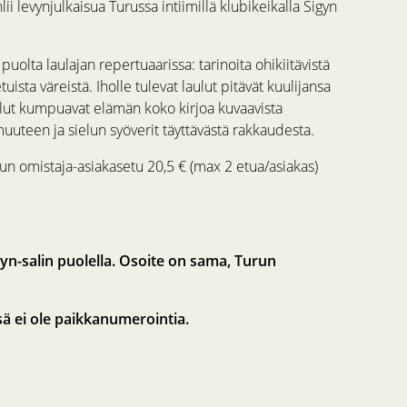
ii levynjulkaisua Turussa intiimillä klubikeikalla Sigyn
olta laulajan repertuaarissa: tarinoita ohikiitävistä
uista väreistä. Iholle tulevat laulut pitävät kuulijansa
Laulut kumpuavat elämän koko kirjoa kuvaavista
uuteen ja sielun syöverit täyttävästä rakkaudesta.
udun omistaja-asiakasetu 20,5 € (max 2 etua/asiakas)
yn-salin puolella. Osoite on sama, Turun
sä ei ole paikkanumerointia.