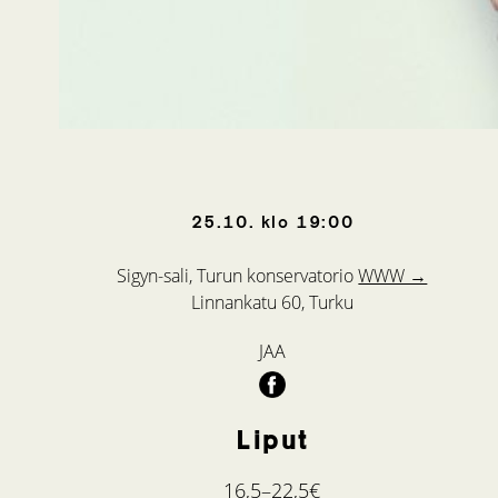
25.10.
klo
19:00
Sigyn-sali, Turun konservatorio
WWW →
Linnankatu 60, Turku
JAA
Liput
16,5–22,5€