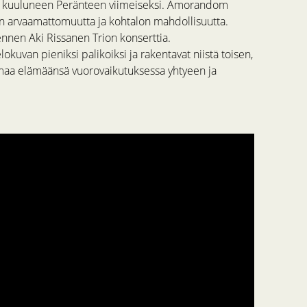
hin kuuluneen Peränteen viimeiseksi. Amorandom
n arvaamattomuutta ja kohtalon mahdollisuutta.
nen Aki Rissanen Trion konserttia.
lokuvan pieniksi palikoiksi ja rakentavat niistä toisen,
maa elämäänsä vuorovaikutuksessa yhtyeen ja