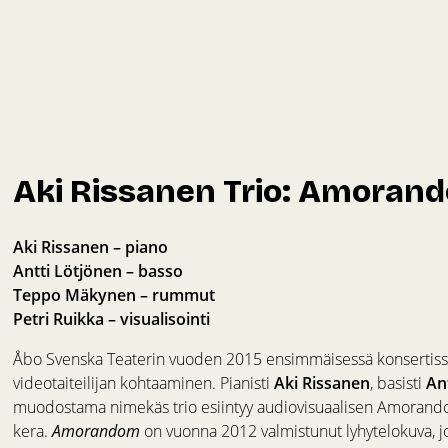
Aki Rissanen Trio: Amoran
Aki Rissanen – piano
Antti Lötjönen – basso
Teppo Mäkynen – rummut
Petri Ruikka – visualisointi
Åbo Svenska Teaterin vuoden 2015 ensimmäisessä konsertissa 
videotaiteilijan kohtaaminen. Pianisti
Aki Rissanen
, basisti
An
muodostama nimekäs trio esiintyy audiovisuaalisen Amorandom
kera.
Amorandom
on vuonna 2012 valmistunut lyhytelokuva, 