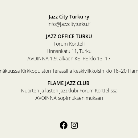
Jazz City Turku ry
info@jazzcityturku.fi
JAZZ OFFICE TURKU
Forum Kortteli
Linnankatu 11, Turku
AVOINNA 1.9. alkaen KE–PE klo 13–17
äkuussa Kirkkopuiston Terassilla keskiviikkoisin klo 18–20 Fla
FLAME JAZZ CLUB
Nuorten ja lasten jazzklubi Forum Korttelissa
AVOINNA sopimuksen mukaan