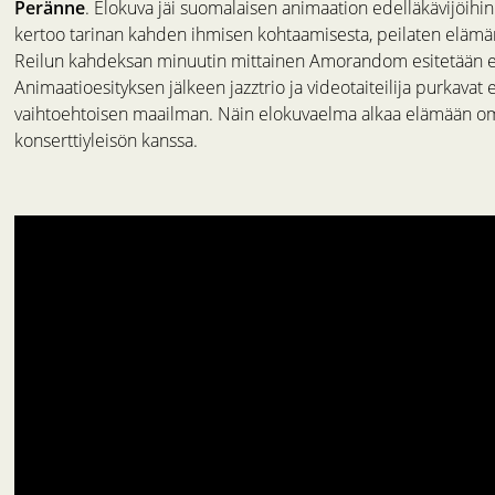
Peränne
. Elokuva jäi suomalaisen animaation edelläkävijöi
kertoo tarinan kahden ihmisen kohtaamisesta, peilaten elämä
Reilun kahdeksan minuutin mittainen Amorandom esitetään en
Animaatioesityksen jälkeen jazztrio ja videotaiteilija purkavat e
vaihtoehtoisen maailman. Näin elokuvaelma alkaa elämään o
konserttiyleisön kanssa.