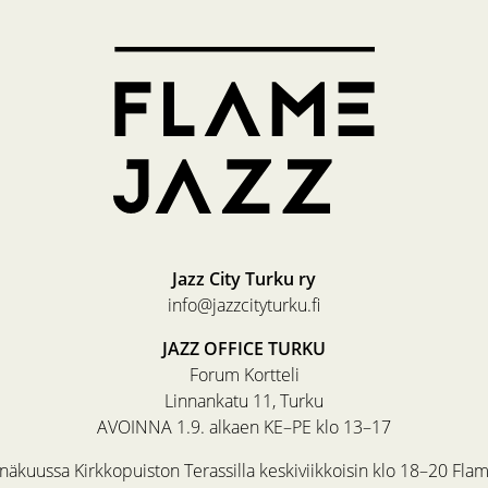
Jazz City Turku ry
info@jazzcityturku.fi
JAZZ OFFICE TURKU
Forum Kortteli
Linnankatu 11, Turku
AVOINNA 1.9. alkaen KE–PE klo 13–17
äkuussa Kirkkopuiston Terassilla keskiviikkoisin klo 18–20 Fla