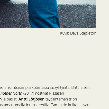
Kuva: Dave Stapleton
elenkiintoisimpia kotimaisia jazzyhtyeitä. Brittiläisen
Another North
(2017) nostivat Rissasen
n
ja basisti
Antti Lötjösen
täydentämän trion
stamattomalla intensiteetillä. Tämä trio kulkee aivan