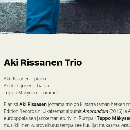
Aki Rissanen Trio
Aki Rissanen – piano
Antti Lötjönen – basso
Teppo Mäkynen – rummut
Pianisti
Aki Rissasen
johtama trio on kiistatta tämän hetken mi
Edition Recordsin julkaisemat albumit
Amorandom
(2016) ja
eurooppalaisen jazzkentän eturiviin. Rumpali
Teppo Mäkyse
musiikillinen vuorovaikutus tempaisee kuulijat mukaansa vastu