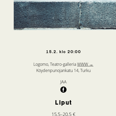
15.2.
klo
20:00
Logomo, Teatro-galleria
WWW →
Köydenpunojankatu 14, Turku
JAA
Liput
15,5–20,5 €