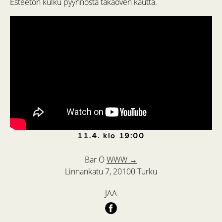
Esteetön kulku pyynnöstä takaoven kautta.
11.4.
klo
19:00
Bar Ö
WWW →
Linnankatu 7, 20100 Turku
JAA