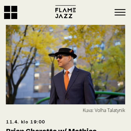
Kuva: Volha Talatynik
11.4.
klo
19:00