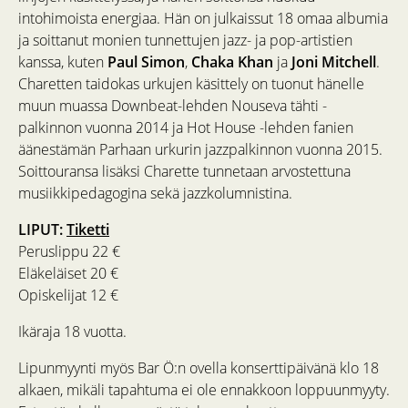
intohimoista energiaa. Hän on julkaissut 18 omaa albumia
ja soittanut monien tunnettujen jazz- ja pop-artistien
kanssa, kuten
Paul Simon
,
Chaka Khan
ja
Joni Mitchell
.
Charetten taidokas urkujen käsittely on tuonut hänelle
muun muassa Downbeat-lehden Nouseva tähti -
palkinnon vuonna 2014 ja Hot House -lehden fanien
äänestämän Parhaan urkurin jazzpalkinnon vuonna 2015.
Soittouransa lisäksi Charette tunnetaan arvostettuna
musiikkipedagogina sekä jazzkolumnistina.
LIPUT:
Tiketti
Peruslippu 22 €
Eläkeläiset 20 €
Opiskelijat 12 €
Ikäraja 18 vuotta.
Lipunmyynti myös Bar Ö:n ovella konserttipäivänä klo 18
alkaen, mikäli tapahtuma ei ole ennakkoon loppuunmyyty.