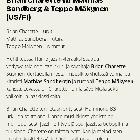
Brian Charette w/ Mathias
Sandberg & Teppo Mäkynen
(US/FI)
Brian Charette – urut
Mathias Sandberg – kitara
Teppo Mäkynen – rummut
Huhtikuussa Flame Jazzin vieraaksi saapuu
yhdysvaltalainen jazzurkuri ja säveltäjä
Brian Charette
.
Suomen-kiertueella mestarimuusikko yhdistää voimansa
kitaristi
Mathias Sandbergin
ja rumpali
Teppo Mäkysen
kanssa. Luvassa on Charetten omia sävellyksiä sekä
valikoituja jazzklassikoita.
Brian Charette tunnetaan erityisesti Hammond B3 -
urkujen soittajana. Hänen musiikkinsa yhdistelee
monipuolisesti jazzin eri tyylejä soul jazzista bebopiin ja
fuusioon. Charette on taitava rytmiikan ja melodisten
linjojen käsittelyssä, ja hänen soittonsa huokuu