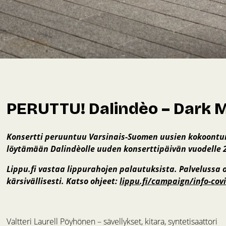
PERUTTU! Dalindèo – Dark 
Konsertti peruuntuu Varsinais-Suomen uusien kokoontumi
löytämään Dalindèolle uuden konserttipäivän vuodelle 
Lippu.fi vastaa lippurahojen palautuksista. Palvelussa
kärsivällisesti. Katso ohjeet:
lippu.fi/campaign/info-cov
Valtteri Laurell Pöyhönen – sävellykset, kitara, syntetisaattori