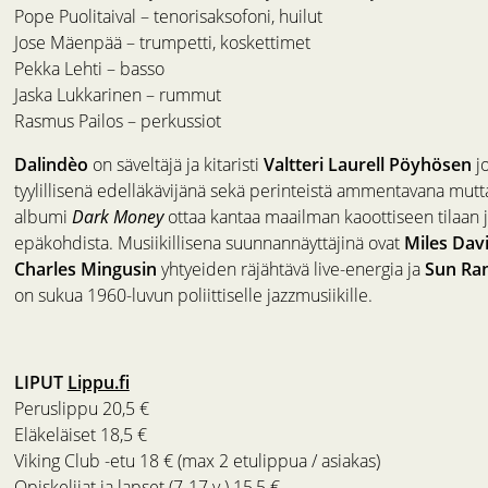
Pope Puolitaival – tenorisaksofoni, huilut
Jose Mäenpää – trumpetti, koskettimet
Pekka Lehti – basso
Jaska Lukkarinen – rummut
Rasmus Pailos – perkussiot
Dalindèo
on säveltäjä ja kitaristi
Valtteri Laurell Pöyhösen
jo
tyylillisenä edelläkävijänä sekä perinteistä ammentavana mutta
albumi
Dark Money
ottaa kantaa maailman kaoottiseen tilaan j
epäkohdista. Musiikillisena suunnannäyttäjinä ovat
Miles Davi
Charles Mingusin
yhtyeiden räjähtävä live-energia ja
Sun Ra
on sukua 1960-luvun poliittiselle jazzmusiikille.
LIPUT
Lippu.fi
Peruslippu 20,5 €
Eläkeläiset 18,5 €
Viking Club -etu 18 € (max 2 etulippua / asiakas)
Opiskelijat ja lapset (7-17 v.) 15,5 €