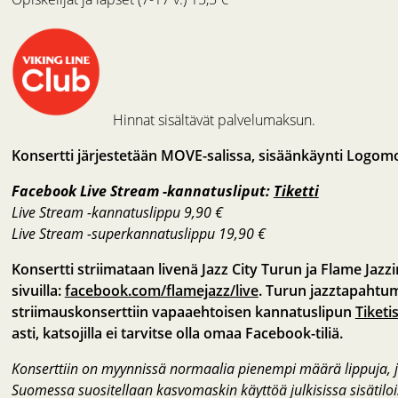
Hinnat sisältävät palvelumaksun.
Konsertti järjestetään MOVE-salissa, sisäänkäynti Logomo 
Facebook Live Stream -kannatusliput:
Tiketti
Live Stream -kannatuslippu 9,90 €
Live Stream -superkannatuslippu 19,90 €
Konsertti striimataan livenä Jazz City Turun ja Flame Jazz
sivuilla:
facebook.com/flamejazz/live
. Turun jazztapahtu
striimauskonserttiin vapaaehtoisen kannatuslipun
Tiketi
asti, katsojilla ei tarvitse olla omaa Facebook-tiliä.
Konserttiin on myynnissä normaalia pienempi määrä lippuja, jott
Suomessa suositellaan kasvomaskin käyttöä julkisissa sisätilo