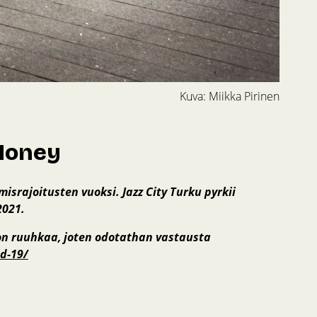
Kuva: Miikka Pirinen
Money
srajoitusten vuoksi. Jazz City Turku pyrkii
2021.
 on ruuhkaa, joten odotathan vastausta
id-19/