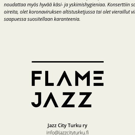
noudattaa myös hyvää käsi- ja yskimishygieniaa. Konserttiin sa
oireita, olet koronaviruksen altistusketjussa tai olet vieraillu
saapuessa suositellaan karanteenia.
Jazz City Turku ry
info@jazzcityturku.fi