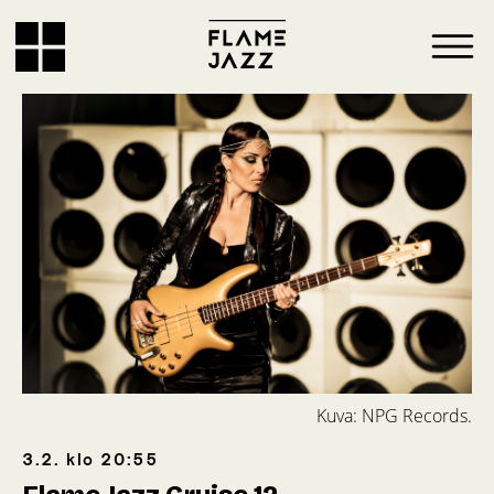
Kuva: NPG Records.
3.2.
klo
20:55