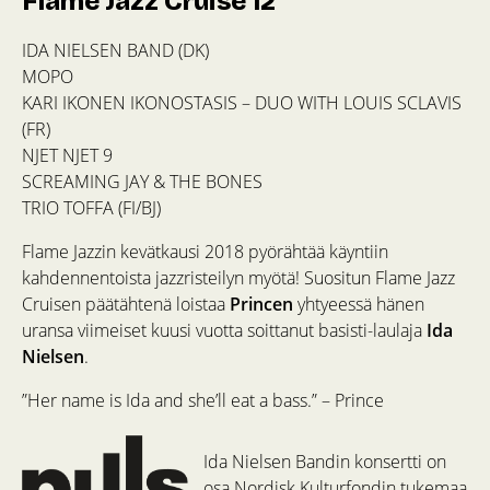
Flame Jazz Cruise 12
IDA NIELSEN BAND (DK)
MOPO
KARI IKONEN IKONOSTASIS – DUO WITH LOUIS SCLAVIS
(FR)
NJET NJET 9
SCREAMING JAY & THE BONES
TRIO TOFFA (FI/BJ)
Flame Jazzin kevätkausi 2018 pyörähtää käyntiin
kahdennentoista jazzristeilyn myötä! Suositun Flame Jazz
Cruisen päätähtenä loistaa
Princen
yhtyeessä hänen
uransa viimeiset kuusi vuotta soittanut basisti-laulaja
Ida
Nielsen
.
”Her name is Ida and she’ll eat a bass.” – Prince
Ida Nielsen Bandin konsertti on
osa Nordisk Kulturfondin tukemaa