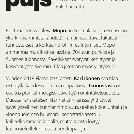
Puls-hanketta.
Kulttimaineessa oleva
Mopo
on suomalaisen jazzmusiikin
yksi kirkkaimmista tähdistä. Tämän osoittavat lukuisat
tunnustukset ja korkean profiilin esiintymiset. Mopo
ammentaa musiikkinsa jazzista, 70-luvun punkista ja
Suomen luonnosta. Sävellykset syntyvät, kehittyvät ja
kasvavat yhteisvoimin. Tilaa jätetään myös yllätyksille.
Vuoden 2018 Flame Jazz -artisti,
Kari Ikonen
saa tilaa
risteilyllä kahdessa eri kokoonpanossa.
Ikonostasis
on
osoitus pianisti-moogisti-säveltäjän omintakeisuudesta.
Duossa ranskalaisen klarinetistin kanssa yhdistyvät
sävellyksellinen kunnianhimoisuus, utelias kokeilunhalu ja
vinonpuoleinen huumori. Ikonostasis asettuu
kokeellisimmalle laidalle, mutta seasta löytyy
kaunosieluillekin kosolti herkkupaloja.