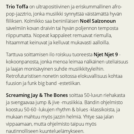
Trio Toffa
on ultrapositiivinen ja eriskummallinen afro-
pop-jazztrio, jonka musiikki synnyttää väistämättä hyvän
fiiliksen. Kolmikko saa beniniläisen
Noël Saïzonoun
sävelmiin kovan draivin tai hyvän poljennon temposta
riippumatta. Nopeat kappaleet remuavat riemulla,
hitaammat keinuvat ja kelluvat mukavasti aalloilla.
Tarttuva soittamisen ilo roiskuu tuoreesta
Njet Njet 9
-
kokoonpanosta, jonka menoa leimaa nälkäinen uteliaisuus
ja laajan monisävyinen suhde musiikkityyleihin.
Retrofuturistisen nonetin soitossa elokuvallisuus kohtaa
fuusion ja funk big band -estetiikan.
Screaming Jay & The Bones
soittaa 50-luvun riehakasta
ja svengaavaa jump & jive -musiikkia. Bändin ohjelmisto
koostuu 50-60 -lukujen rhythm & blues -klassikoista, ja
mukaan mahtuu myös jazzin helmiä. Yhtye saa jalan
vippaamaan, mutta ohjelmisto taipuu myös
nautinnolliseen kuunteluelämykseen.