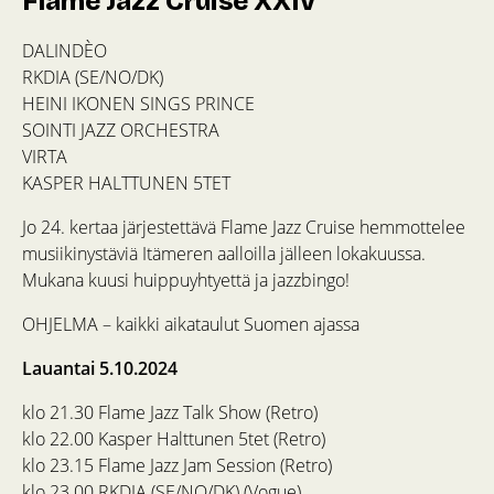
Flame Jazz Cruise XXIV
DALINDÈO
RKDIA (SE/NO/DK)
HEINI IKONEN SINGS PRINCE
SOINTI JAZZ ORCHESTRA
VIRTA
KASPER HALTTUNEN 5TET
Jo 24. kertaa järjestettävä Flame Jazz Cruise hemmottelee
musiikinystäviä Itämeren aalloilla jälleen lokakuussa.
Mukana kuusi huippuyhtyettä ja jazzbingo!
OHJELMA – kaikki aikataulut Suomen ajassa
Lauantai 5.10.2024
klo 21.30 Flame Jazz Talk Show (Retro)
klo 22.00 Kasper Halttunen 5tet (Retro)
klo 23.15 Flame Jazz Jam Session (Retro)
klo 23.00 RKDIA (SE/NO/DK) (Vogue)