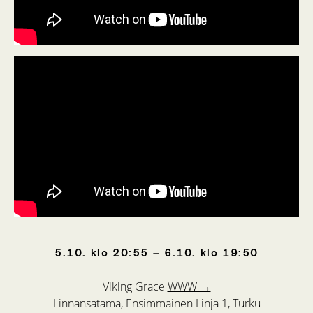
5.10.
klo
20:55
–
6.10.
klo
19:50
Viking Grace
WWW →
Linnansatama, Ensimmäinen Linja 1, Turku