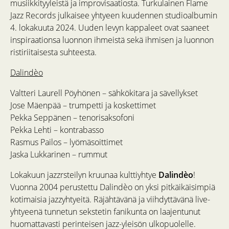
musiikkityyleistä ja improvisaatiosta. Turkulainen Flame
Jazz Records julkaisee yhtyeen kuudennen studioalbumin
4. lokakuuta 2024. Uuden levyn kappaleet ovat saaneet
inspiraationsa luonnon ihmeistä sekä ihmisen ja luonnon
ristiriitaisesta suhteesta.
Dalindèo
Valtteri Laurell Pöyhönen – sähkökitara ja sävellykset
Jose Mäenpää – trumpetti ja koskettimet
Pekka Seppänen – tenorisaksofoni
Pekka Lehti – kontrabasso
Rasmus Pailos – lyömäsoittimet
Jaska Lukkarinen – rummut
Lokakuun jazzrsteilyn kruunaa kulttiyhtye
Dalindèo
!
Vuonna 2004 perustettu Dalindèo on yksi pitkäikäisimpiä
kotimaisia jazzyhtyeitä. Räjähtävänä ja viihdyttävänä live-
yhtyeenä tunnetun sekstetin fanikunta on laajentunut
huomattavasti perinteisen jazz-yleisön ulkopuolelle.