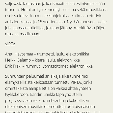
soljuvasta laulustaan ja karismaattisesta esiintymisestään
tunnettu Heini on työskennellyt solistina sekä muusikkona
useissa television musiikkiohjelmissa kotimaan eturivin
artistien kanssa jo 15 vuoden ajan. Nyt hän nousee lavalle
juhlistamaan taiteilijaa, joka on jättänyt merkittävän jäljen
musiikkimaailmaan.
VIRTA
Antti Hevosmaa – trumpetti, laulu, elektroniikka
Heikki Selamo – kitara, laulu, elektroniikka
Erik Fräki – rummut, lyömäsoittimet, elektroniikka
Sunnuntain paluumatkan alkajaisiksi tunnelmoi
elämyksellisistä keikoistaan tunnettu VIRTA, jonka
omintakeista äänipalettia on vaikea ahtaa yhteen
tyylilokeroon. Bändin uniikki tapa yhdistellä
progressiivisen rockin, ambientin ja kokeellisen
elektronisen musiikin elementtejä pohjoismaiseen
jazzperinteeseen ja suomenkieliseen lauluun on vailla