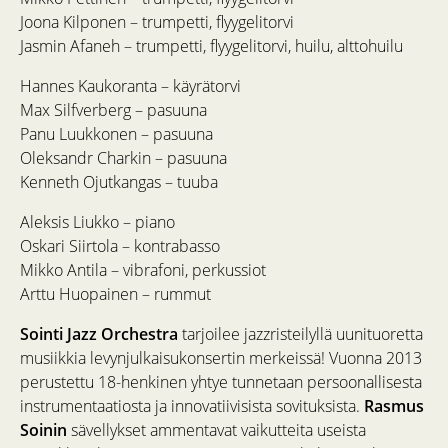
Joona Kilponen – trumpetti, flyygelitorvi
Jasmin Afaneh – trumpetti, flyygelitorvi, huilu, alttohuilu
Hannes Kaukoranta – käyrätorvi
Max Silfverberg – pasuuna
Panu Luukkonen – pasuuna
Oleksandr Charkin – pasuuna
Kenneth Ojutkangas – tuuba
Aleksis Liukko – piano
Oskari Siirtola – kontrabasso
Mikko Antila – vibrafoni, perkussiot
Arttu Huopainen – rummut
Sointi Jazz Orchestra
tarjoilee jazzristeilyllä uunituoretta
musiikkia levynjulkaisukonsertin merkeissä! Vuonna 2013
perustettu 18-henkinen yhtye tunnetaan persoonallisesta
instrumentaatiosta ja innovatiivisista sovituksista.
Rasmus
Soinin
sävellykset ammentavat vaikutteita useista