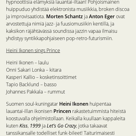
hypnoottisia elämyksiä lauantai-iltaan! Pohjoismainen
huippuduo yhdistää elektronista musiikkia, broken discoa
ja improvisaatiota.
Morten Schantz
ja
Anton Eger
ovat
arvostettuja nimiä jazz- ja fuusiomusiikin kentillä, ja
kaksikon räjähtävässä soundissa jazzin vapaa ilmaisu
yhdistyy syntikkapohjaiseen pop-retro-futurismiin.
Heini Ikonen sings Prince
Heini Ikonen – laulu
Onni Sakari Lonka – kitara
Kasperi Kallio – kosketinsoittimet
Tapio Backlund – basso
Johannes Pakkala – rummut
Suomen soul-kuningatar
Heini Ikonen
huipentaa
lauantai-illan ikonisen
Princen
rakastetuimmista hiteistä
koostuvalla ohjelmistollaan. Keikalla kuullaan kappaleita
kuten
Kiss
,
1999
ja
Let’s Go Crazy
, jotka takaavat
tanssikansalle todelliset funk-bileet! Taiturimaisesti