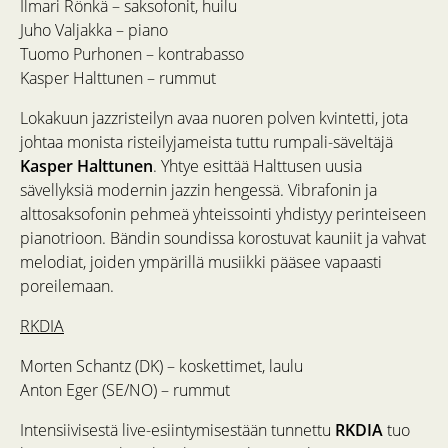
Ilmari Rönkä – saksofonit, huilu
Juho Valjakka – piano
Tuomo Purhonen – kontrabasso
Kasper Halttunen – rummut
Lokakuun jazzristeilyn avaa nuoren polven kvintetti, jota
johtaa monista risteilyjameista tuttu rumpali-säveltäjä
Kasper Halttunen
. Yhtye esittää Halttusen uusia
sävellyksiä modernin jazzin hengessä. Vibrafonin ja
alttosaksofonin pehmeä yhteissointi yhdistyy perinteiseen
pianotrioon. Bändin soundissa korostuvat kauniit ja vahvat
melodiat, joiden ympärillä musiikki pääsee vapaasti
poreilemaan.
RKDIA
Morten Schantz (DK) – koskettimet, laulu
Anton Eger (SE/NO) – rummut
Intensiivisestä live-esiintymisestään tunnettu
RKDIA
tuo