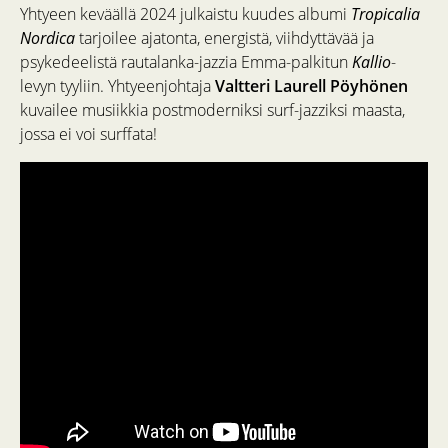
Yhtyeen keväällä 2024 julkaistu kuudes albumi
Tropicalia
Nordica
tarjoilee ajatonta, energistä, viihdyttävää ja
psykedeelistä rautalanka-jazzia Emma-palkitun
Kallio
-
levyn tyyliin. Yhtyeenjohtaja
Valtteri Laurell Pöyhönen
kuvailee musiikkia postmoderniksi surf-jazziksi maasta,
jossa ei voi surffata!