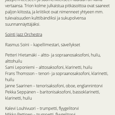
vertaansa. Trion kolme julkaistua pitkäsoittoa ovat saaneet
paljon kiitosta, ja kriitikot ovat nimenneet yhtyeen mm.
tulevaisuuden kulttibändiksi ja sukupolvensa
suunnannäyttäjäksi.
Sointi Jazz Orchestra
Rasmus Soini – kapellimestari, sävellykset
Petteri Hietamäki – altto- ja sopraanosaksofoni, huilu,
alttohuilu
Sami Leponiemi – alttosaksofoni, klarinetti, huilu
Frans Thomsson – tenori- ja sopraanosaksofoni, klarinetti,
huilu
Janne Saarinen – tenorisaksofoni, oboe, englannintorvi
Pekka Seppänen – baritonisaksofoni, bassoklarinetti,
klarinetti, huilu
Kalevi Louhivuori – trumpetti, flyygelitorvi
Mikko Pettinen – trumpetti, flyygelitorvi