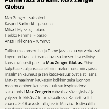
Flame Jazz Stream: Max Zenger
Globus
Max Zenger – saksofoni
Kasperi Sarikoski – pasuuna
Mikael Myrskog – piano
Heikko Remmel – basso
Anssi Tirkkonen – rummut
Tulikuuma konserttisarja Flame Jazz jatkuu nyt verkossa!
Logomon lavalta streamattavassa konsertissa esiintyy
kansainvälisesti palkittu
Max Zenger Globus
. Yhtye
kuljettaa kuulijansa äänellisiin mielenmaisemiin, joissa
maailman kauneus ja sen katoavaisuus ovat alati läsnä.
Matkat maailman kaukaisiin kolkkiin sekä luonnon
monimuotoinen kauneus kuuluvat inspiraationa
saksofonisti
Max Zengerin
vahvoissa sävellyksissä ja
yhtyeen leikkisässä improvisaatiossa. Kvintetti voitti
vuonna 2018 arvostetulla Jazz in Marciac -festivaalilla