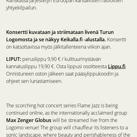
Ranskassa järjestetyn Euroopan kansallisten radioiden
yhtyekilpailun.
Konsertti kuvataan ja striimataan livenä Turun
Logomosta ja se näkyy Keikalla.fi -alustalla.
Konsertti
on katsottavissa myös jälkitallenteena viikon ajan.
LIPUT:
peruslippu 9,90 € / kulttuurinystävän
kannatuslippu 19,90 €. Osta lippusi osoitteesta
Lippu.fi
.
Onnistuneen oston jälkeen saat pääsylippukoodin ja
ohjeet sen lunastamiseen.
The scorching hot concert series Flame Jazz is being
continued online, as the internationally acclaimed group
Max Zenger Globus
will be streamed live from the
Logomo venue! The group will chauffeur its listeners to a
sonic landscape, where beauty and perishableness of the