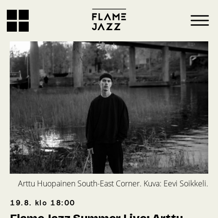
Arttu Huopainen South-East Corner. Kuva: Eevi Soikkeli.
19.8.
klo
18:00