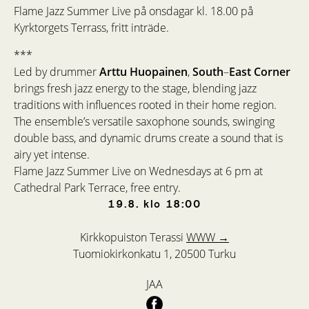
Flame Jazz Summer Live på onsdagar kl. 18.00 på
Kyrktorgets Terrass, fritt inträde.
***
Led by drummer
Arttu
Huopainen
,
South
–
East
Corner
brings fresh jazz energy to the stage, blending jazz
traditions with influences rooted in their home region.
The ensemble’s versatile saxophone sounds, swinging
double bass, and dynamic drums create a sound that is
airy yet intense.
Flame Jazz Summer Live on Wednesdays at 6 pm at
Cathedral Park Terrace, free entry.
19.8.
klo
18:00
Kirkkopuiston Terassi
WWW →
Tuomiokirkonkatu 1, 20500 Turku
JAA