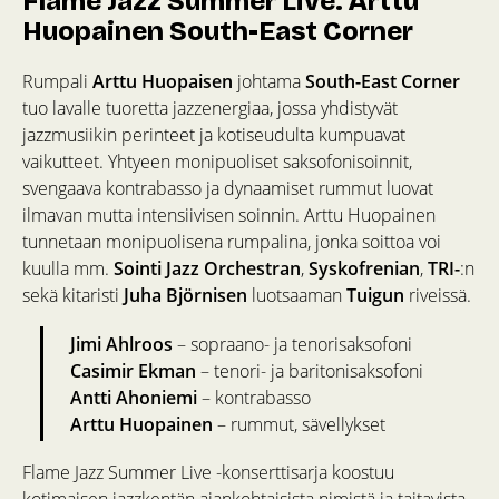
Flame Jazz Summer Live: Arttu
Huopainen South-East Corner
Rumpali
Arttu
Huopaisen
johtama
South-East Corner
tuo lavalle tuoretta jazzenergiaa, jossa yhdistyvät
jazzmusiikin perinteet ja kotiseudulta kumpuavat
vaikutteet. Yhtyeen monipuoliset saksofonisoinnit,
svengaava kontrabasso ja dynaamiset rummut luovat
ilmavan mutta intensiivisen soinnin. Arttu Huopainen
tunnetaan monipuolisena rumpalina, jonka soittoa voi
kuulla mm.
Sointi Jazz Orchestran
,
Syskofrenian
,
TRI-
:n
sekä kitaristi
Juha
Björnisen
luotsaaman
Tuigun
riveissä.
Jimi Ahlroos
– sopraano- ja tenorisaksofoni
Casimir Ekman
– tenori- ja baritonisaksofoni
Antti Ahoniemi
– kontrabasso
Arttu Huopainen
– rummut, sävellykset
Flame Jazz Summer Live -konserttisarja koostuu
kotimaisen jazzkentän ajankohtaisista nimistä ja taitavista