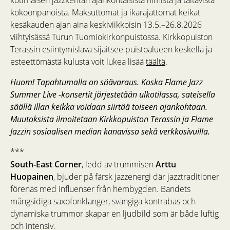
kokoonpanoista. Maksuttomat ja ikärajattomat keikat
kesäkauden ajan aina keskiviikkoisin 13.5.–26.8.2026
viihtyisässä Turun Tuomiokirkonpuistossa. Kirkkopuiston
Terassin esiintymislava sijaitsee puistoalueen keskellä ja
esteettömästä kulusta voit lukea lisää
täältä
.
Huom! Tapahtumalla on säävaraus. Koska Flame Jazz
Summer Live -konsertit järjestetään ulkotilassa, sateisella
säällä illan keikka voidaan siirtää toiseen ajankohtaan.
Muutoksista ilmoitetaan Kirkkopuiston Terassin ja Flame
Jazzin sosiaalisen median kanavissa sekä verkkosivuilla.
***
South-East Corner
, ledd av trummisen
Arttu
Huopainen
, bjuder på färsk jazzenergi där jazztraditioner
förenas med influenser från hembygden. Bandets
mångsidiga saxofonklanger, svängiga kontrabas och
dynamiska trummor skapar en ljudbild som är både luftig
och intensiv.