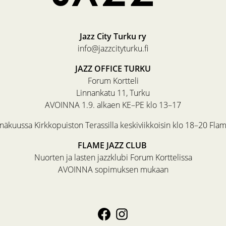
Jazz City Turku ry
info@jazzcityturku.fi
JAZZ OFFICE TURKU
Forum Kortteli
Linnankatu 11, Turku
AVOINNA 1.9. alkaen KE–PE klo 13–17
äkuussa Kirkkopuiston Terassilla keskiviikkoisin klo 18–20 Fla
FLAME JAZZ CLUB
Nuorten ja lasten jazzklubi Forum Korttelissa
AVOINNA sopimuksen mukaan