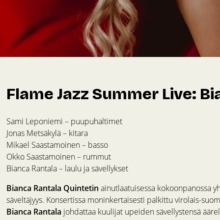
Flame Jazz Summer Live: Bi
Sami Leponiemi – puupuhaltimet
Jonas Metsäkylä – kitara
Mikael Saastamoinen – basso
Okko Saastamoinen – rummut
Bianca Rantala – laulu ja sävellykset
Bianca Rantala Quintetin
ainutlaatuisessa kokoonpanossa yh
säveltäjyys. Konsertissa moninkertaisesti palkittu virolais-suoma
Bianca Rantala
johdattaa kuulijat upeiden sävellystensä äärell