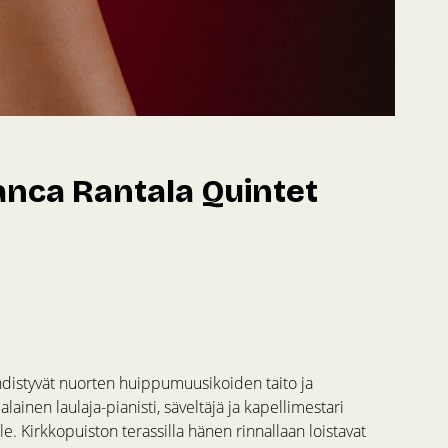
anca Rantala Quintet
distyvät nuorten huippumuusikoiden taito ja
lainen laulaja-pianisti, säveltäjä ja kapellimestari
e. Kirkkopuiston terassilla hänen rinnallaan loistavat