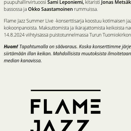
puupuhallinvirtuoosi
Sami Leponiemi,
kitaristi
Jonas Metsäk
bassossa ja
Okko Saastamoinen
rummuissa.
Flame Jazz Summer Live -konserttisarja koostuu kotimaisen jaz
kokoonpanoista. Maksuttomista ja ikärajattomista keikoista nau
14.8.2024 viihtyisässä puistotunnelmassa Turun Tuomiokirkon
Huom!
Tapahtumalla on säävaraus. Koska konserttimme järjest
siirtämään illan keikan. Mahdollisista muutoksista ilmoitetaan
median kanavissa.