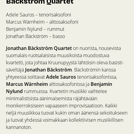
Bäckström Quartet
Adele Sauros – tenorisaksofoni
Marcus Wärnheim – alttosaksofoni
Benjamin Nylund – rummut
Jonathan Bäckström – basso
Jonathan Bäckström Quartet
on nuorista, nousevista
suomalais-ruotsalaisista muusikoista muodostuva
kvartetti, jota johtaa Kruunupyystä lähtöisin oleva basisti-
säveltäjä
Jonathan Bäckström
. Bäckströmin kanssa
yhtyeessä soittavat
Adele Sauros
tenorisaksofonissa,
Marcus Wärnheim
alttosaksofonissa ja
Benjamin
Nylund
rummuissa. Kvartetin musiikki vaihtelee
minimalistisista äänimaisemista räjähtävään
monikerroksiseen vapaaseen improvisaatioon. Kaikki
neljä muusikkoa tuovat kukin oman äänensä sekoitukseen
ja luovat yhdessä voimakkaan kollektiivisen musiikillisen
kannanoton.