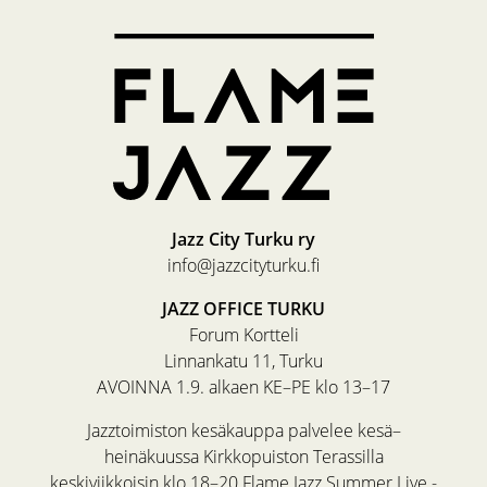
Jazz City Turku ry
info@jazzcityturku.fi
JAZZ OFFICE TURKU
Forum Kortteli
Linnankatu 11, Turku
AVOINNA 1.9. alkaen KE–PE klo 13–17
Jazztoimiston kesäkauppa palvelee kesä–
heinäkuussa Kirkkopuiston Terassilla
keskiviikkoisin klo 18–20 Flame Jazz Summer Live -