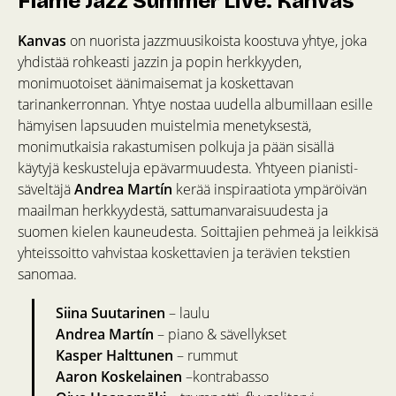
Flame Jazz Summer Live: Kanvas
Kanvas
on nuorista jazzmuusikoista koostuva yhtye, joka
yhdistää rohkeasti jazzin ja popin herkkyyden,
monimuotoiset äänimaisemat ja koskettavan
tarinankerronnan. Yhtye nostaa uudella albumillaan esille
hämyisen lapsuuden muistelmia menetyksestä,
monimutkaisia rakastumisen polkuja ja pään sisällä
käytyjä keskusteluja epävarmuudesta. Yhtyeen pianisti-
säveltäjä
Andrea Martín
kerää inspiraatiota ympäröivän
maailman herkkyydestä, sattumanvaraisuudesta ja
suomen kielen kauneudesta. Soittajien pehmeä ja leikkisä
yhteissoitto vahvistaa koskettavien ja terävien tekstien
sanomaa.
Siina Suutarinen
– laulu
Andrea Martín
– piano & sävellykset
Kasper Halttunen
– rummut
Aaron Koskelainen
–kontrabasso