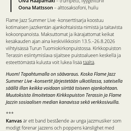
Oiva Haapamäki
– trumpetti, flyygelitorvi
Oona Mattsson
– alttosaksofoni, huilu
Flame Jazz Summer Live -konserttisarja koostuu
kotimaisen jazzkentän ajankohtaisista nimistä ja taitavista
kokoonpanoista. Maksuttomat ja ikärajattomat keikat
kesäkauden ajan aina keskiviikkoisin 13.5.–26.8.2026
viihtyisässä Turun Tuomiokirkonpuistossa. Kirkkopuiston
Terassin esiintymislava sijaitsee puistoalueen keskellä ja
esteettömästä kulusta voit lukea lisää
täältä
.
Huom! Tapahtumalla on säävaraus. Koska Flame Jazz
Summer Live -konsertit järjestetään ulkotilassa, sateisella
säällä illan keikka voidaan siirtää toiseen ajankohtaan.
Muutoksista ilmoitetaan Kirkkopuiston Terassin ja Flame
Jazzin sosiaalisen median kanavissa sekä verkkosivuilla.
***
Kanvas
är ett band bestående av unga jazzmusiker som
modigt förenar jazzens och poppens känslighet med