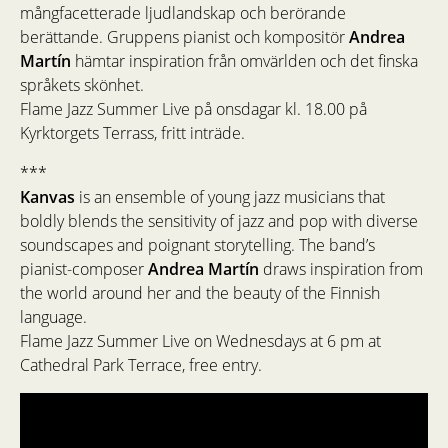
mångfacetterade ljudlandskap och berörande
berättande. Gruppens pianist och kompositör
Andrea
Martín
hämtar inspiration från omvärlden och det finska
språkets skönhet.
Flame Jazz Summer Live på onsdagar kl. 18.00 på
Kyrktorgets Terrass, fritt inträde.
***
Kanvas
is an ensemble of young jazz musicians that
boldly blends the sensitivity of jazz and pop with diverse
soundscapes and poignant storytelling. The band’s
pianist-composer
Andrea
Martín
draws inspiration from
the world around her and the beauty of the Finnish
language.
Flame Jazz Summer Live on Wednesdays at 6 pm at
Cathedral Park Terrace, free entry.