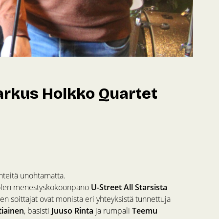
arkus Holkko Quartet
nteitä unohtamatta.
puolen menestyskokoonpano
U-Street All Starsista
een soittajat ovat monista eri yhteyksistä tunnettuja
tiainen
, basisti
Juuso Rinta
ja rumpali
Teemu