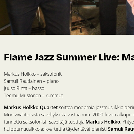
Flame Jazz Summer Live: M
Markus Holkko – saksofonit
Samuli Rautiainen – piano
Juuso Rinta – basso
Teemu Mustonen – rummut
Markus Holkko Quartet
soittaa modernia jazzmusiikkia peri
Monivivahteisista sävellyksistä vastaa mm. 2000-luvun alku
tunnettu saksofonisti-säveltäjä-tuottaja
Markus Holkko
. Yhty
huippumuusikkoja: kvartettia täydentävät pianisti
Samuli Rau