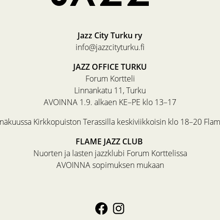
Jazz City Turku ry
info@jazzcityturku.fi
JAZZ OFFICE TURKU
Forum Kortteli
Linnankatu 11, Turku
AVOINNA 1.9. alkaen KE–PE klo 13–17
äkuussa Kirkkopuiston Terassilla keskiviikkoisin klo 18–20 Fla
FLAME JAZZ CLUB
Nuorten ja lasten jazzklubi Forum Korttelissa
AVOINNA sopimuksen mukaan