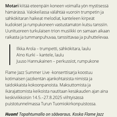
Motari
kiitää eteenpäin koneen voimalla yön mystisessä
hämärässä. Valokeilassa välähtää vuoroin trumpetin ja
sähkökitaran haikeat melodiat, kanteleen kirpeät
kudokset ja rumpukoneen vastustamaton kutsu tanssiin.
Uunituoreen turkulaisen trion musiikki on samaan aikaan
raikasta ja tummanpuhuvaa, tanssittavaa ja puhuttelevaa.
Ilkka Arola – trumpetti, sähkökitara, laulu
Aino Kurki – kantele, laulu
Juuso Hannukainen – perkussiot, rumpukone
Flame Jazz Summer Live -konserttisarja koostuu
kotimaisen jazzkentän ajankohtaisista nimistä ja
taidokkaista kokoonpanoista. Maksuttomista ja
ikärajattomista keikoista nautitaan kesäkauden ajan aina
keskiviikkoisin 14.5.–27.8.2025 viihtyisässä
puistotunnelmassa Turun Tuomiokirkonpuistossa.
Huom!
Tapahtumalla on säävaraus. Koska Flame Jazz