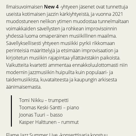
Ilmaisuvoimaisen
New 4
-yhtyeen jäsenet ovat tunnettuja
useista kotimaisen jazzin kärkiyhtyeistä, ja vuonna 2021
muodostuneen nelikon ytimen muodostaa tunnelmaltaan
voimakkaiden sävellysten ja rohkean improvisoinnin
yhdessä luoma omaperäinen musiikillinen maailma.
Sävellyksellisesti yhtyeen musiikki pyrkii rikkomaan
perinteisiä määrittelyjä ja etsimään improvisaation ja
kirjoitetun musiikin rajapintaa yllättävistäkin paikoista.
Vaikutteita kvartetti ammentaa ennakkoluulottomasti niin
modernin jazzmusiikin huipuilta kuin populaari- ja
taidemusiikista, kuvataiteesta ja kaupungin arkisesta
äänimaisemasta.
Tomi Nikku – trumpetti
Toomas Keski-Säntti – piano
Joonas Tuuri – basso
Kasper Halttunen – rummut
Flame Jazz Summer Live -konserttisarja koostuu