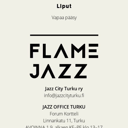
Liput
Vapaa pääsy
Jazz City Turku ry
info@jazzcityturku.fi
JAZZ OFFICE TURKU
Forum Kortteli
Linnankatu 11, Turku
AVOINNA 1.9. alkaen KE–PE klo 13–17