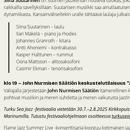
Siina Suutarinen
on Suomen jazzkentän nouseva tulokas, joka
raikkailla sävellyksillään. Suutarisen musiikki saa ainutlaatui
dynamiikasta. Kansainvälisellekin uralle tähtäävä laulaja julka
Siina Suutarinen – laulu
Ilari Mäkelä – piano ja rhodes
Johannes Granroth – kitara
Antti Ahoniemi – kontrabasso
Kasper Halttunen – rummut
Oona Mattsson – alttosaksofoni
Casimir Ekman – tenorisaksofoni
klo 19 – John Nurmisen Säätiön keskustelutilaisuus “J
Väliajalla järjestetään
John Nurmisen Säätiön
itämerellinen k
pohtivat musiikin ja meren suhdetta ja meren vaikutusta jazzin
Turku Sea Jazz -festivaalia vietetään 30.7.–2.8.2025 Kirkkopuis
Marinumilla. Tutustu festivaaliohjelmaan osoitteessa
turkuseaj
Flame Jazz Summer Live -konserttisarja koostuu kotimaisen jaz