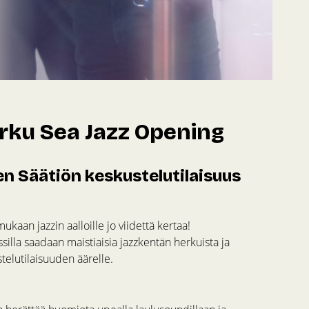
rku Sea Jazz Opening
n Säätiön keskustelutilaisuus
ukaan jazzin aalloille jo viidettä kertaa!
lla saadaan maistiaisia jazzkentän herkuista ja
telutilaisuuden äärelle.