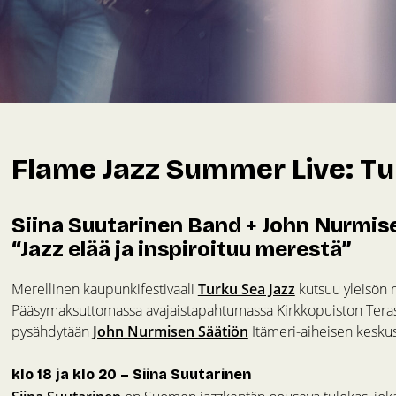
Flame Jazz Summer Live: Tu
Siina Suutarinen Band + John Nurmise
“Jazz elää ja inspiroituu merestä”
Merellinen kaupunkifestivaali
Turku Sea Jazz
kutsuu yleisön m
Pääsymaksuttomassa avajaistapahtumassa Kirkkopuiston Terassi
pysähdytään
John Nurmisen Säätiön
Itämeri-aiheisen keskus
klo 18 ja klo 20 – Siina Suutarinen