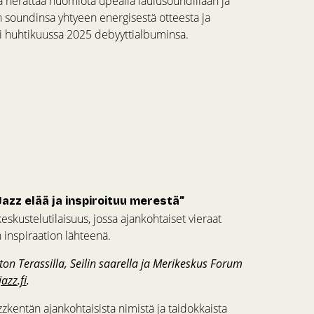
 herättää huomiota upealla laulusoundillaan ja
sen soundinsa yhtyeen energisestä otteesta ja
isi huhtikuussa 2025 debyyttialbuminsa.
azz elää ja inspiroituu merestä”
eskustelutilaisuus, jossa ajankohtaiset vieraat
 inspiraation lähteenä.
ton Terassilla, Seilin saarella ja Merikeskus Forum
azz.fi
.
zkentän ajankohtaisista nimistä ja taidokkaista