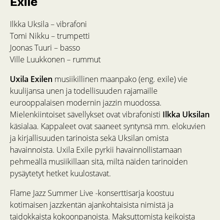
Exile
Ilkka Uksila – vibrafoni
Tomi Nikku – trumpetti
Joonas Tuuri – basso
Ville Luukkonen – rummut
Uxila Exilen
musiikillinen maanpako (eng. exile) vie
kuulijansa unen ja todellisuuden rajamaille
eurooppalaisen modernin jazzin muodossa.
Mielenkiintoiset sävellykset ovat vibrafonisti
Ilkka Uksilan
käsialaa. Kappaleet ovat saaneet syntynsä mm. elokuvien
ja kirjallisuuden tarinoista sekä Uksilan omista
havainnoista. Uxila Exile pyrkii havainnollistamaan
pehmeällä musiikillaan sitä, miltä näiden tarinoiden
pysäytetyt hetket kuulostavat.
Flame Jazz Summer Live -konserttisarja koostuu
kotimaisen jazzkentän ajankohtaisista nimistä ja
taidokkaista kokoonpanoista. Maksuttomista keikoista