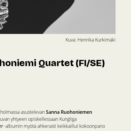
Kuva: Henrika Kurkimäki
honiemi Quartet (FI/SE)
Tukholmassa asustelevan
Sanna Ruohoniemen
stuvan yhtyeen opiskellessaan Kungliga
er
-albumin myötä ahkerasti keikkaillut kokoonpano