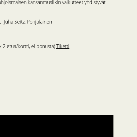
hjoismaisen kansanmusiikin vaikutteet yhdistyvät
.
-Juha Seitz, Pohjalainen
x 2 etua/kortti, ei bonusta)
Tiketti