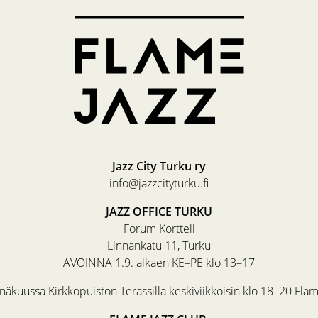
Jazz City Turku ry
info@jazzcityturku.fi
JAZZ OFFICE TURKU
Forum Kortteli
Linnankatu 11, Turku
AVOINNA 1.9. alkaen KE–PE klo 13–17
äkuussa Kirkkopuiston Terassilla keskiviikkoisin klo 18–20 Fla