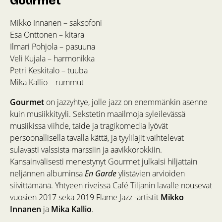
Gourmet
Mikko Innanen – saksofoni
Esa Onttonen – kitara
Ilmari Pohjola – pasuuna
Veli Kujala – harmonikka
Petri Keskitalo – tuuba
Mika Kallio – rummut
Gourmet
on jazzyhtye, jolle jazz on enemmänkin asenne
kuin musiikkityyli. Sekstetin maailmoja syleilevässä
musiikissa viihde, taide ja tragikomedia lyövät
persoonallisella tavalla kättä, ja tyylilajit vaihtelevat
sulavasti valssista marssiin ja aavikkorokkiin.
Kansainvälisesti menestynyt Gourmet julkaisi hiljattain
neljännen albuminsa
En Garde
ylistävien arvioiden
siivittämänä. Yhtyeen riveissä Café Tiljanin lavalle nousevat
vuosien 2017 sekä 2019 Flame Jazz -artistit
Mikko
Innanen
ja
Mika Kallio
.