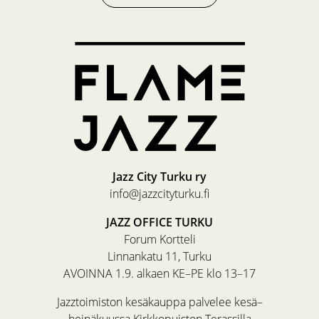
Jazz City Turku ry
info@jazzcityturku.fi
JAZZ OFFICE TURKU
Forum Kortteli
Linnankatu 11, Turku
AVOINNA 1.9. alkaen KE–PE klo 13–17
Jazztoimiston kesäkauppa palvelee kesä–
heinäkuussa Kirkkopuiston Terassilla