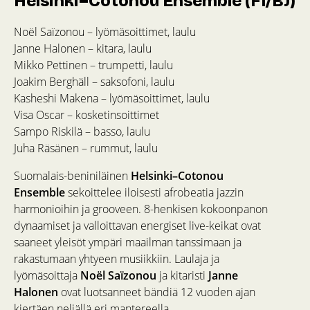
Helsinki–Cotonou Ensemble (FI/BJ)
Noël Saïzonou – lyömäsoittimet, laulu
Janne Halonen – kitara, laulu
Mikko Pettinen – trumpetti, laulu
Joakim Berghäll – saksofoni, laulu
Kasheshi Makena – lyömäsoittimet, laulu
Visa Oscar – kosketinsoittimet
Sampo Riskilä – basso, laulu
Juha Räsänen – rummut, laulu
Suomalais-beniniläinen
Helsinki–Cotonou
Ensemble
sekoittelee iloisesti afrobeatia jazzin
harmonioihin ja grooveen. 8-henkisen kokoonpanon
dynaamiset ja valloittavan energiset live-keikat ovat
saaneet yleisöt ympäri maailman tanssimaan ja
rakastumaan yhtyeen musiikkiin. Laulaja ja
lyömäsoittaja
Noël Saïzonou
ja kitaristi
Janne
Halonen
ovat luotsanneet bändiä 12 vuoden ajan
kiertäen neljällä eri mantereella.