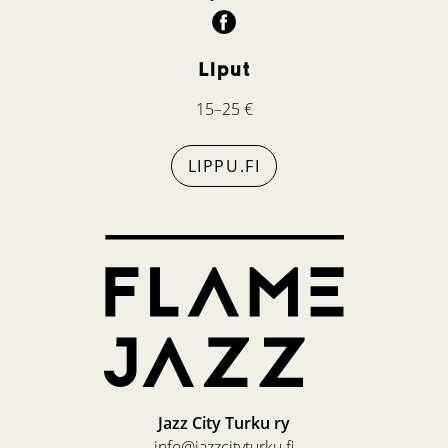
Liput
15–25 €
LIPPU.FI
Jazz City Turku ry
info@jazzcityturku.fi