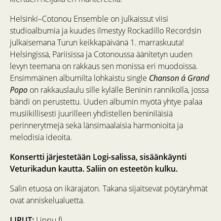
Helsinki–Cotonou Ensemble on julkaissut viisi
studioalbumia ja kuudes ilmestyy Rockadillo Recordsin
julkaisemana Turun keikkapäivänä 1. marraskuuta!
Helsingissä, Pariisissa ja Cotonoussa äänitetyn uuden
levyn teemana on rakkaus sen monissa eri muodoissa.
Ensimmäinen albumilta lohkaistu single
Chanson á Grand
Popo
on rakkauslaulu sille kylälle Beninin rannikolla, jossa
bändi on perustettu. Uuden albumin myötä yhtye palaa
musiikillisesti juurilleen yhdistellen beniniläisiä
perinnerytmejä sekä länsimaalaisia harmonioita ja
melodisia ideoita.
Konsertti järjestetään Logi-salissa, sisäänkäynti
Veturikadun kautta. Saliin on esteetön kulku.
Salin etuosa on ikärajaton. Takana sijaitsevat pöytäryhmät
ovat anniskelualuetta.
LIPUT:
Lippu.fi