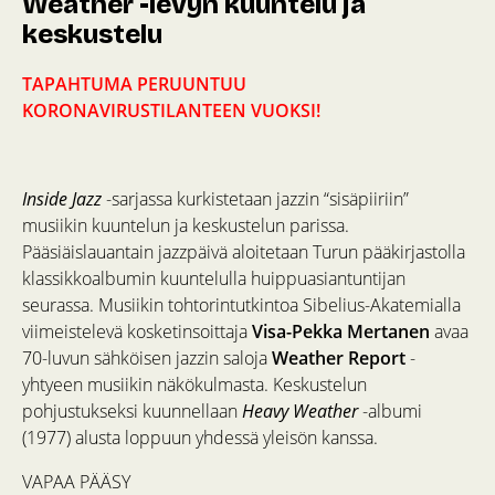
Weather -levyn kuuntelu ja
keskustelu
TAPAHTUMA PERUUNTUU
KORONAVIRUSTILANTEEN VUOKSI!
Inside Jazz
-sarjassa kurkistetaan jazzin “sisäpiiriin”
musiikin kuuntelun ja keskustelun parissa.
Pääsiäislauantain jazzpäivä aloitetaan Turun pääkirjastolla
klassikkoalbumin kuuntelulla huippuasiantuntijan
seurassa. Musiikin tohtorintutkintoa Sibelius-Akatemialla
viimeistelevä kosketinsoittaja
Visa-Pekka Mertanen
avaa
70-luvun sähköisen jazzin saloja
Weather Report
-
yhtyeen musiikin näkökulmasta. Keskustelun
pohjustukseksi kuunnellaan
Heavy Weather
-albumi
(1977) alusta loppuun yhdessä yleisön kanssa.
VAPAA PÄÄSY