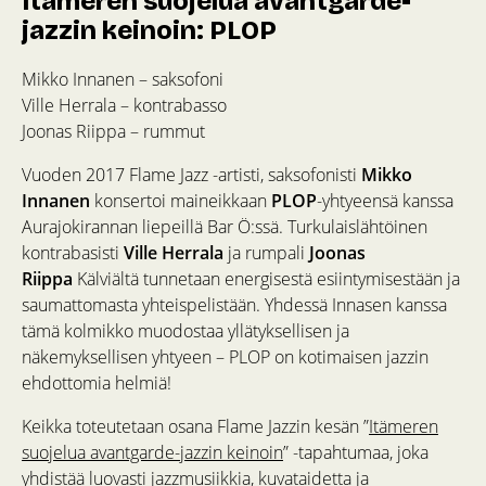
Itämeren suojelua avantgarde-
jazzin keinoin: PLOP
Mikko Innanen – saksofoni
Ville Herrala – kontrabasso
Joonas Riippa – rummut
Vuoden 2017 Flame Jazz -artisti, saksofonisti
Mikko
Innanen
konsertoi maineikkaan
PLOP
-yhtyeensä kanssa
Aurajokirannan liepeillä Bar Ö:ssä. Turkulaislähtöinen
kontrabasisti
Ville Herrala
ja rumpali
Joonas
Riippa
Kälviältä tunnetaan energisestä esiintymisestään ja
saumattomasta yhteispelistään. Yhdessä Innasen kanssa
tämä kolmikko muodostaa yllätyksellisen ja
näkemyksellisen yhtyeen – PLOP on kotimaisen jazzin
ehdottomia helmiä!
Keikka toteutetaan osana Flame Jazzin kesän ”
Itämeren
suojelua avantgarde-jazzin keinoin
” -tapahtumaa, joka
yhdistää luovasti jazzmusiikkia, kuvataidetta ja