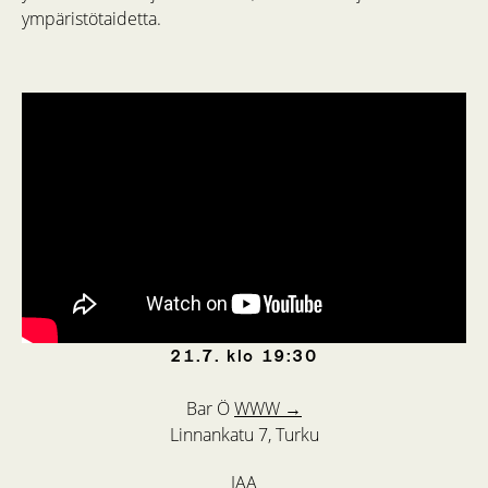
ympäristötaidetta.
21.7.
klo
19:30
Bar Ö
WWW →
Linnankatu 7, Turku
JAA