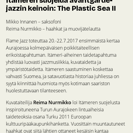
Itämeren suojelua avantgarde-
jazzin keinoin: The Plastic Sea II
Mikko Innanen – saksofoni
Reima Nurmikko – haahkat ja muovijätelautta
Flame Jazz toteuttaa 20.-22.7.2017 ensimmäistä kertaa
Aurajoessa kolmepäiväisen poikkitaiteellisen
erikoistapahtuman. Itämeri-aiheinen taidetapahtuma
yhdistää luovasti jazzmusiikkia, kuvataidetta ja
ympäristötaidetta. Itämeren saastuminen koskettaa
vahvasti Suomea, ja satavuotiasta historiaa juhliessa on
syytä kiinnittää huomiota myös kotimaan saariston
huolestuttavaan tilanteeseen.
Kuvataiteilija
Reima Nurmikko
loi Itämeren suojelusta
inspiroituneena Turun Aurajokeen lintuaiheisia
taideteoksia osana Turku 2011 Euroopan
kulttuuripääkaupunkihanketta. Vuosittain muuntautuneet
haahkat ovat siitä lähtien ottaneet kesäisin kantaa