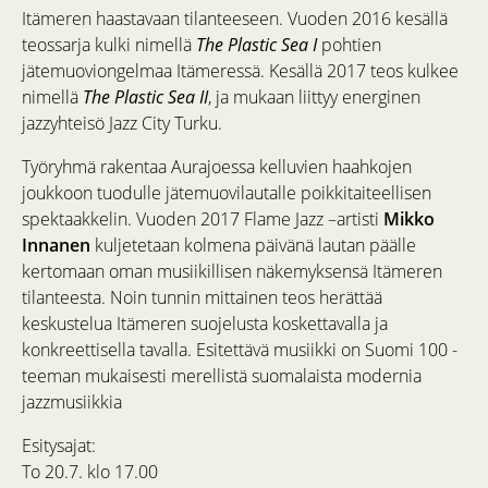
Itämeren haastavaan tilanteeseen. Vuoden 2016 kesällä
teossarja kulki nimellä
The Plastic Sea I
pohtien
jätemuoviongelmaa Itämeressä. Kesällä 2017 teos kulkee
nimellä
The Plastic Sea II
, ja mukaan liittyy energinen
jazzyhteisö Jazz City Turku.
Työryhmä rakentaa Aurajoessa kelluvien haahkojen
joukkoon tuodulle jätemuovilautalle poikkitaiteellisen
spektaakkelin. Vuoden 2017 Flame Jazz –artisti
Mikko
Innanen
kuljetetaan kolmena päivänä lautan päälle
kertomaan oman musiikillisen näkemyksensä Itämeren
tilanteesta. Noin tunnin mittainen teos herättää
keskustelua Itämeren suojelusta koskettavalla ja
konkreettisella tavalla. Esitettävä musiikki on Suomi 100 -
teeman mukaisesti merellistä suomalaista modernia
jazzmusiikkia
Esitysajat:
To 20.7. klo 17.00