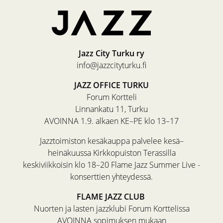
Jazz City Turku ry
info@jazzcityturku.fi
JAZZ OFFICE TURKU
Forum Kortteli
Linnankatu 11, Turku
AVOINNA 1.9. alkaen KE–PE klo 13–17
Jazztoimiston kesäkauppa palvelee kesä–
heinäkuussa Kirkkopuiston Terassilla
keskiviikkoisin klo 18–20 Flame Jazz Summer Live -
konserttien yhteydessä.
FLAME JAZZ CLUB
Nuorten ja lasten jazzklubi Forum Korttelissa
AVOINNA sopimuksen mukaan