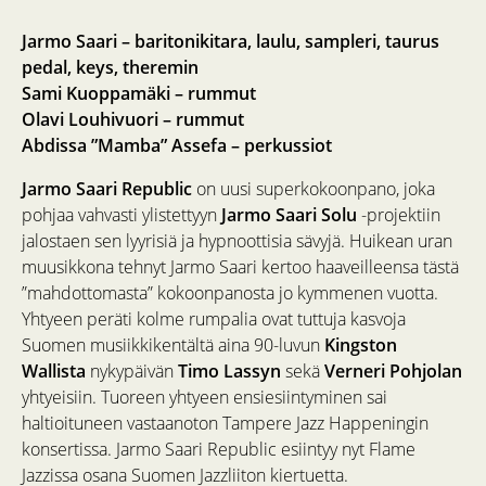
Jarmo Saari – baritonikitara, laulu, sampleri, taurus
pedal, keys, theremin
Sami Kuoppamäki – rummut
Olavi Louhivuori – rummut
Abdissa ”Mamba” Assefa – perkussiot
Jarmo Saari Republic
on uusi superkokoonpano, joka
pohjaa vahvasti ylistettyyn
Jarmo Saari Solu
-projektiin
jalostaen sen lyyrisiä ja hypnoottisia sävyjä. Huikean uran
muusikkona tehnyt Jarmo Saari kertoo haaveilleensa tästä
”mahdottomasta” kokoonpanosta jo kymmenen vuotta.
Yhtyeen peräti kolme rumpalia ovat tuttuja kasvoja
Suomen musiikkikentältä aina 90-luvun
Kingston
Wallista
nykypäivän
Timo Lassyn
sekä
Verneri Pohjolan
yhtyeisiin. Tuoreen yhtyeen ensiesiintyminen sai
haltioituneen vastaanoton Tampere Jazz Happeningin
konsertissa. Jarmo Saari Republic esiintyy nyt Flame
Jazzissa osana Suomen Jazzliiton kiertuetta.