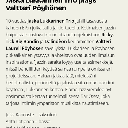
Jaska Lukkarinen Trio plays
Valtteri Pöyhönen
10-vuotias
Jaska Lukkarinen Trio
juhlii tasavuosia
kahden EP:n julkaisulla ja kiertueella. Kotimaisen jazzin
huipuista koostuva trio on ottanut ohjelmistoon
Ricky-
Tick Big Bandin
ja
Dalindèon
keulamiehen
Valtteri
Laurell Pöyhösen
sävellyksiä. Lukkarisen ja Pöyhösen
pitkäaikainen ystävyys ja yhteistyö ovat uuden ilmaisun
inspiraationa. ”Jazzin saralta löytyy useita esimerkkejä,
missä bändiliideri käyttää samaa rumpalia omissa eri
projekteissaan. Haluan jatkaa tätä, mielestäni
hedelmällistä, perinnettä ja jalostaa sitä oman bändini
käyttöön”, Lukkarinen kertoo. Flame Jazz vierailee nyt
ensimmäistä kertaa tunnelmallisessa Bar Ö:ssä, joka
tarjoaa intiimin ympäristön musiikista nauttimiseen.
Jussi Kannaste – saksofoni
Antti Lötjönen – basso