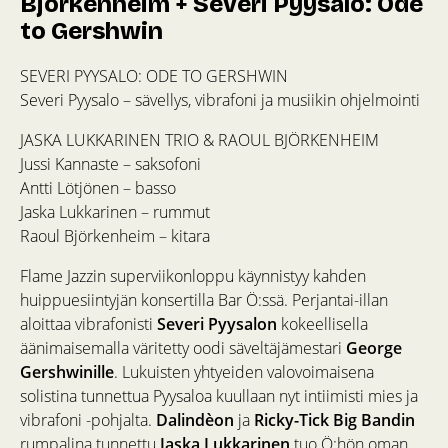
Björkenheim + Severi Pyysalo: Ode
to Gershwin
SEVERI PYYSALO: ODE TO GERSHWIN
Severi Pyysalo – sävellys, vibrafoni ja musiikin ohjelmointi
JASKA LUKKARINEN TRIO & RAOUL BJÖRKENHEIM
Jussi Kannaste – saksofoni
Antti Lötjönen – basso
Jaska Lukkarinen – rummut
Raoul Björkenheim – kitara
Flame Jazzin superviikonloppu käynnistyy kahden
huippuesiintyjän konsertilla Bar Ö:ssä. Perjantai-illan
aloittaa vibrafonisti
Severi Pyysalon
kokeellisella
äänimaisemalla väritetty oodi säveltäjämestari
George
Gershwinille
. Lukuisten yhtyeiden valovoimaisena
solistina tunnettua Pyysaloa kuullaan nyt intiimisti mies ja
vibrafoni -pohjalta.
Dalindèon
ja
Ricky-Tick Big Bandin
rumpalina tunnettu
Jaska Lukkarinen
tuo Ö:hön oman