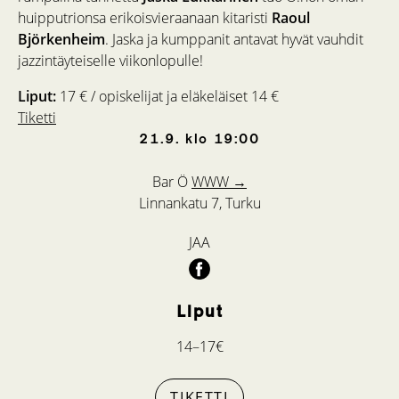
huipputrionsa erikoisvieraanaan kitaristi
Raoul
Björkenheim
. Jaska ja kumppanit antavat hyvät vauhdit
jazzintäyteiselle viikonlopulle!
Liput:
17 € / opiskelijat ja eläkeläiset 14 €
Tiketti
21.9.
klo
19:00
Bar Ö
WWW →
Linnankatu 7, Turku
JAA
Liput
14–17€
TIKETTI