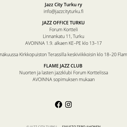
Jazz City Turku ry
info@jazzcityturku.fi
JAZZ OFFICE TURKU
Forum Kortteli
Linnankatu 11, Turku
AVOINNA 1.9. alkaen KE–PE klo 13–17
äkuussa Kirkkopuiston Terassilla keskiviikkoisin klo 18–20 Fla
FLAME JAZZ CLUB
Nuorten ja lasten jazzklubi Forum Korttelissa
AVOINNA sopimuksen mukaan
© JAZZ CITY TURKU —
SIVUSTO
TERO AHONEN