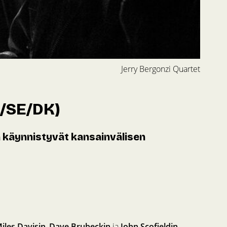
Jerry Bergonzi Quartet
A/SE/DK)
a käynnistyvät kansainvälisen
iles Davisin
,
Dave Brubeckin
ja
John Scofieldin