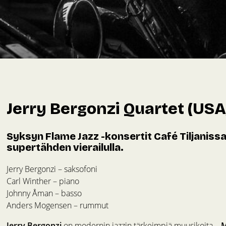
Jerry Bergonzi Quartet (US
Syksyn Flame Jazz -konsertit Café Tiljaniss
supertähden vierailulla.
Jerry Bergonzi – saksofoni
Carl Winther – piano
Johnny Åman – basso
Anders Mogensen – rummut
Jerry Bergonzi
on modernin jazzin tärkeimpiä muusikoita –
M