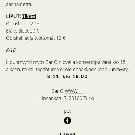
äänitaidetta.
LIPUT:
Tiketti
Peruslippu 22 €
Eläkeläiset 20 €
Opiskelijat ja työttömät 12 €
K-18
Lipunmyynti myös Bar Ö:n ovella konserttipäivänä klo 18
alkaen, mikäli tapahtuma ei ole ennakkoon loppuunmyyty.
8.11.
klo
19:00
Bar Ö
WWW →
Linnankatu 7, 20100 Turku
JAA
Liput