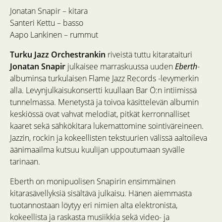
Jonatan Snapir – kitara
Santeri Kettu – basso
Aapo Lankinen – rummut
Turku Jazz Orchestrankin
riveistä tuttu kitarataituri
Jonatan Snapir
julkaisee marraskuussa uuden
Eberth
-
albuminsa turkulaisen Flame Jazz Records -levymerkin
alla. Levynjulkaisukonsertti kuullaan Bar Ö:n intiimissä
tunnelmassa. Menetystä ja toivoa käsittelevän albumin
keskiössä ovat vahvat melodiat, pitkät kerronnalliset
kaaret sekä sähkökitara lukemattomine sointiväreineen.
Jazzin, rockin ja kokeellisten tekstuurien välissä aaltoileva
äänimaailma kutsuu kuulijan uppoutumaan syvälle
tarinaan.
Eberth on monipuolisen Snapirin ensimmäinen
kitarasävellyksiä sisältävä julkaisu. Hänen aiemmasta
tuotannostaan löytyy eri nimien alta elektronista,
kokeellista ja raskasta musiikkia sekä video- ja