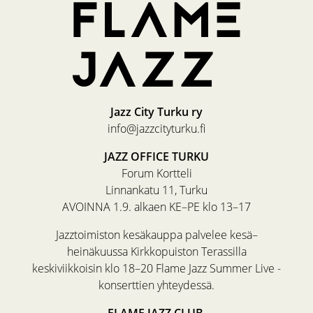
Jazz City Turku ry
info@jazzcityturku.fi
JAZZ OFFICE TURKU
Forum Kortteli
Linnankatu 11, Turku
AVOINNA 1.9. alkaen KE–PE klo 13–17
Jazztoimiston kesäkauppa palvelee kesä–
heinäkuussa Kirkkopuiston Terassilla
keskiviikkoisin klo 18–20 Flame Jazz Summer Live -
konserttien yhteydessä.
FLAME JAZZ CLUB