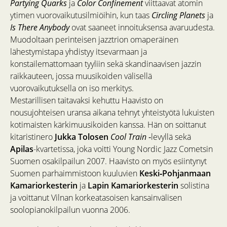
Partying Quarks
ja
Color Confinement
viittaavat atomin
ytimen vuorovaikutusilmiöihin, kun taas
Circling Planets
ja
Is There Anybody
ovat saaneet innoituksensa avaruudesta.
Muodoltaan perinteisen jazztrion omaperäinen
lähestymistapa yhdistyy itsevarmaan ja
konstailemattomaan tyyliin sekä skandinaavisen jazzin
raikkauteen, jossa muusikoiden välisellä
vuorovaikutuksella on iso merkitys.
Mestarillisen taitavaksi kehuttu Haavisto on
nousujohteisen uransa aikana tehnyt yhteistyötä lukuisten
kotimaisten kärkimuusikoiden kanssa. Hän on soittanut
kitaristinero
Jukka Tolosen
Cool Train
‐levyllä sekä
Apilas
-kvartetissa, joka voitti Young Nordic Jazz Cometsin
Suomen osakilpailun 2007. Haavisto on myös esiintynyt
Suomen parhaimmistoon kuuluvien
Keski­‐Pohjanmaan
Kamariorkesterin
ja
Lapin Kamariorkesterin
solistina
ja voittanut Vilnan korkeatasoisen kansainvälisen
soolopianokilpailun vuonna 2006.