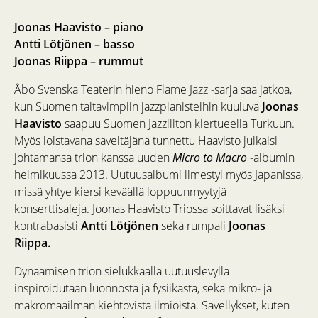
Joonas Haavisto – piano
Antti Lötjönen – basso
Joonas Riippa – rummut
Åbo Svenska Teaterin hieno Flame Jazz -sarja saa jatkoa,
kun Suomen taitavimpiin jazzpianisteihin kuuluva
Joonas
Haavisto
saapuu Suomen Jazzliiton kiertueella Turkuun.
Myös loistavana säveltäjänä tunnettu Haavisto julkaisi
johtamansa trion kanssa uuden
Micro to Macro
-albumin
helmikuussa 2013. Uutuusalbumi ilmestyi myös Japanissa,
missä yhtye kiersi keväällä loppuunmyytyjä
konserttisaleja. Joonas Haavisto Triossa soittavat lisäksi
kontrabasisti
Antti Lötjönen
sekä rumpali
Joonas
Riippa.
Dynaamisen trion sielukkaalla uutuuslevyllä
inspiroidutaan luonnosta ja fysiikasta, sekä mikro-­ ja
makromaailman kiehtovista ilmiöistä. Sävellykset, kuten