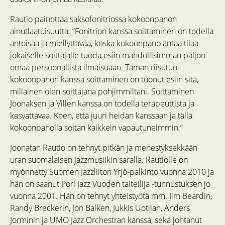
Rautio painottaa saksofonitriossa kokoonpanon
ainutlaatuisuutta: ”Fonitrion kanssa soittaminen on todella
antoisaa ja miellyttävää, koska kokoonpano antaa tilaa
jokaiselle soittajalle tuoda esiin mahdollisimman paljon
omaa persoonallista ilmaisuaan. Tämän riisutun
kokoonpanon kanssa soittaminen on tuonut esiin sitä,
millainen olen soittajana pohjimmiltani. Soittaminen
Joonaksen ja Villen kanssa on todella terapeuttista ja
kasvattavaa. Koen, että juuri heidän kanssaan ja tällä
kokoonpanolla soitan kaikkein vapautuneimmin.”
Joonatan Rautio on tehnyt pitkän ja menestyksekkään
uran suomalaisen jazzmusiikin saralla. Rautiolle on
myönnetty Suomen Jazzliiton Yrjö-palkinto vuonna 2010 ja
hän on saanut Pori Jazz Vuoden taiteilija -tunnustuksen jo
vuonna 2001. Hän on tehnyt yhteistyötä mm. Jim Beardin,
Randy Breckerin, Jon Balken, Jukkis Uotilan, Anders
Jorminin ja UMO Jazz Orchestran kanssa, sekä johtanut