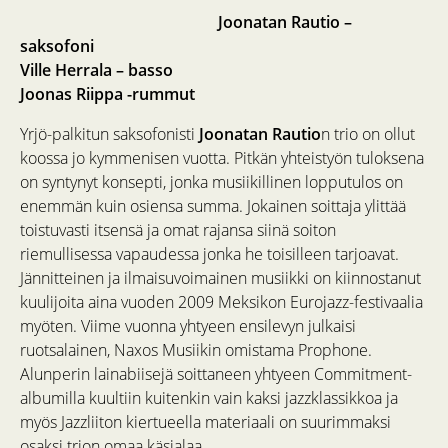
Joonatan Rautio –
saksofoni
Ville Herrala – basso
Joonas Riippa -rummut
Yrjö-palkitun saksofonisti
Joonatan Rautio
n trio on ollut
koossa jo kymmenisen vuotta. Pitkän yhteistyön tuloksena
on syntynyt konsepti, jonka musiikillinen lopputulos on
enemmän kuin osiensa summa. Jokainen soittaja ylittää
toistuvasti itsensä ja omat rajansa siinä soiton
riemullisessa vapaudessa jonka he toisilleen tarjoavat.
Jännitteinen ja ilmaisuvoimainen musiikki on kiinnostanut
kuulijoita aina vuoden 2009 Meksikon Eurojazz-festivaalia
myöten. Viime vuonna yhtyeen ensilevyn julkaisi
ruotsalainen, Naxos Musiikin omistama Prophone.
Alunperin lainabiisejä soittaneen yhtyeen Commitment-
albumilla kuultiin kuitenkin vain kaksi jazzklassikkoa ja
myös Jazzliiton kiertueella materiaali on suurimmaksi
osaksi trion omaa käsialaa.