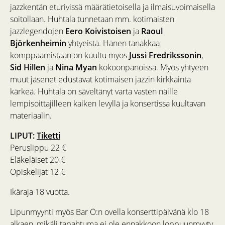
jazzkentän eturivissä määrätietoisella ja ilmaisuvoimaisella
soitollaan. Huhtala tunnetaan mm. kotimaisten
jazzlegendojen
Eero Koivistoisen
ja
Raoul
Björkenheimin
yhtyeistä. Hänen tanakkaa
komppaamistaan on kuultu myös
Jussi Fredrikssonin
,
Sid Hillen
ja
Nina Myan
kokoonpanoissa. Myös yhtyeen
muut jäsenet edustavat kotimaisen jazzin kirkkainta
kärkeä. Huhtala on säveltänyt varta vasten näille
lempisoittajilleen kaiken levyllä ja konsertissa kuultavan
materiaalin.
LIPUT:
Tiketti
Peruslippu 22 €
Eläkeläiset 20 €
Opiskelijat 12 €
Ikäraja 18 vuotta.
Lipunmyynti myös Bar Ö:n ovella konserttipäivänä klo 18
alkaen, mikäli tapahtuma ei ole ennakkoon loppuunmyyty.