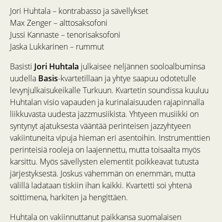
Jori Huhtala – kontrabasso ja sävellykset
Max Zenger – alttosaksofoni
Jussi Kannaste – tenorisaksofoni
Jaska Lukkarinen – rummut
Basisti
Jori Huhtala
julkaisee neljännen sooloalbuminsa
uudella
Basis
-kvartetillaan ja yhtye saapuu odotetulle
levynjulkaisukeikalle Turkuun. Kvartetin soundissa kuuluu
Huhtalan visio vapauden ja kurinalaisuuden rajapinnalla
liikkuvasta uudesta jazzmusiikista. Yhtyeen musiikki on
syntynyt ajatuksesta vääntää perinteisen jazzyhtyeen
vakiintuneita vipuja hieman eri asentoihin. Instrumenttien
perinteisiä rooleja on laajennettu, mutta toisaalta myös
karsittu. Myös sävellysten elementit poikkeavat tutusta
järjestyksestä. Joskus vähemmän on enemmän, mutta
välillä ladataan tiskiin ihan kaikki. Kvartetti soi yhtenä
soittimena, harkiten ja hengittäen.
Huhtala on vakiinnuttanut paikkansa suomalaisen