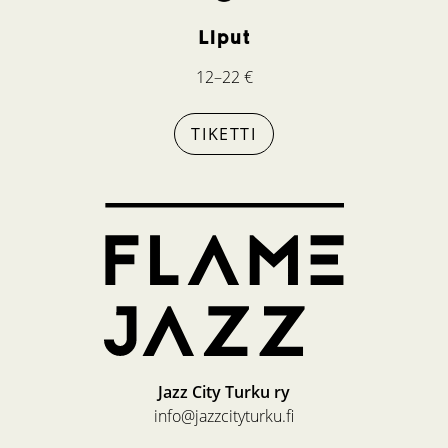
Liput
12–22 €
TIKETTI
Jazz City Turku ry
info@jazzcityturku.fi