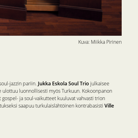
Kuva: Miikka Pirinen
ul-jazzin pariin.
Jukka Eskola Soul Trio
julkaisee
ue ulottuu luonnollisesti myös Turkuun. Kokoonpanon
at gospel- ja soul-vaikutteet kuuluvat vahvasti trion
tukseksi saapuu turkulaislähtöinen kontrabasisti
Ville