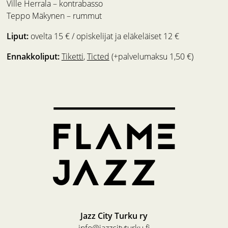
Ville Herrala – kontrabasso
Teppo Mäkynen – rummut
Liput:
ovelta 15 € / opiskelijat ja eläkeläiset 12 €
Ennakkoliput:
Tiketti
,
Ticted
(+palvelumaksu 1,50 €)
Jazz City Turku ry
info@jazzcityturku.fi