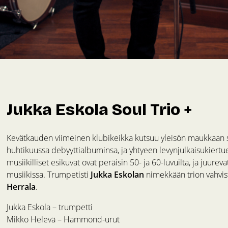
Jukka Eskola Soul Trio +
Kevätkauden viimeinen klubikeikka kutsuu yleisön maukkaan so
huhtikuussa debyyttialbuminsa, ja yhtyeen levynjulkaisukiert
musiikilliset esikuvat ovat peräisin 50- ja 60-luvuilta, ja juurev
musiikissa. Trumpetisti
Jukka Eskolan
nimekkään trion vahvis
Herrala
.
Jukka Eskola – trumpetti
Mikko Helevä – Hammond-urut