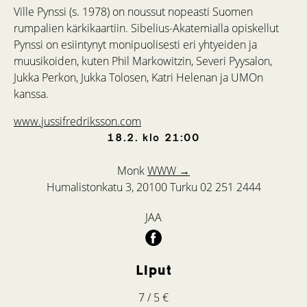
Ville Pynssi (s. 1978) on noussut nopeasti Suomen
rumpalien kärkikaartiin. Sibelius-­Akatemialla opiskellut
Pynssi on esiintynyt monipuolisesti eri yhtyeiden ja
muusikoiden, kuten Phil Markowitzin, Severi Pyysalon,
Jukka Perkon, Jukka Tolosen, Katri Helenan ja UMOn
kanssa.
www.jussifredriksson.com
18.2.
klo
21:00
Monk
WWW →
Humalistonkatu 3, 20100 Turku
02 251 2444
JAA
Liput
7 / 5 €