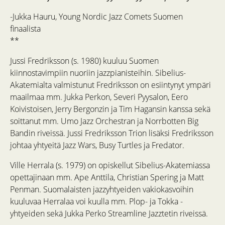
-­Jukka Hauru, Young Nordic Jazz Comets Suomen
finaalista
**
Jussi Fredriksson (s. 1980) kuuluu Suomen
kiinnostavimpiin nuoriin jazzpianisteihin. Sibelius­
Akatemialta valmistunut Fredriksson on esiintynyt ympäri
maailmaa mm. Jukka Perkon, Severi Pyysalon, Eero
Koivistoisen, Jerry Bergonzin ja Tim Hagansin kanssa sekä
soittanut mm. Umo Jazz Orchestran ja Norrbotten Big
Bandin riveissä. Jussi Fredriksson Trion lisäksi Fredriksson
johtaa yhtyeitä Jazz Wars, Busy Turtles ja Fredator.
Ville Herrala (s. 1979) on opiskellut Sibelius-­Akatemiassa
opettajinaan mm. Ape Anttila, Christian Spering ja Matt
Penman. Suomalaisten jazzyhtyeiden vakiokasvoihin
kuuluvaa Herralaa voi kuulla mm. Plop-­ ja Tokka -
yhtyeiden sekä Jukka Perko Streamline Jazztetin riveissä.