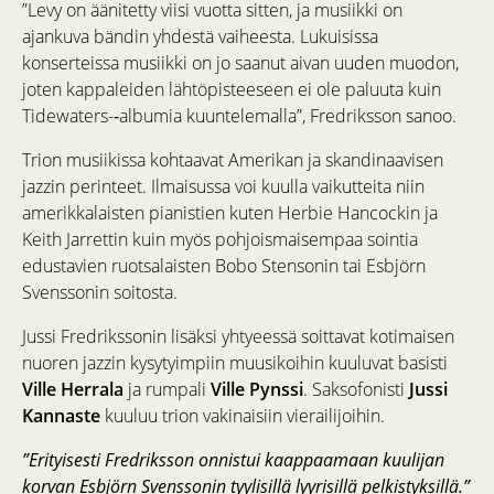
”Levy on äänitetty viisi vuotta sitten, ja musiikki on
ajankuva bändin yhdestä vaiheesta. Lukuisissa
konserteissa musiikki on jo saanut aivan uuden muodon,
joten kappaleiden lähtöpisteeseen ei ole paluuta kuin
Tidewaters-­‐albumia kuuntelemalla”, Fredriksson sanoo.
Trion musiikissa kohtaavat Amerikan ja skandinaavisen
jazzin perinteet. Ilmaisussa voi kuulla vaikutteita niin
amerikkalaisten pianistien kuten Herbie Hancockin ja
Keith Jarrettin kuin myös pohjoismaisempaa sointia
edustavien ruotsalaisten Bobo Stensonin tai Esbjörn
Svenssonin soitosta.
Jussi Fredrikssonin lisäksi yhtyeessä soittavat kotimaisen
nuoren jazzin kysytyimpiin muusikoihin kuuluvat basisti
Ville Herrala
ja rumpali
Ville Pynssi
. Saksofonisti
Jussi
Kannaste
kuuluu trion vakinaisiin vierailijoihin.
”Erityisesti Fredriksson onnistui kaappaamaan kuulijan
korvan Esbjörn Svenssonin tyylisillä lyyrisillä pelkistyksillä.”