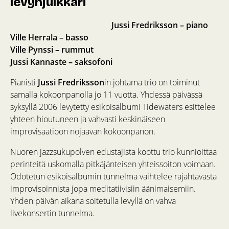
levynjulkkari
Jussi Fredriksson – piano
Ville Herrala – basso
Ville Pynssi – rummut
Jussi Kannaste – saksofoni
Pianisti
Jussi Fredriksson
in johtama trio on toiminut
samalla kokoonpanolla jo 11 vuotta. Yhdessä päivässä
syksyllä 2006 levytetty esikoisalbumi Tidewaters esittelee
yhteen hioutuneen ja vahvasti keskinäiseen
improvisaatioon nojaavan kokoonpanon.
Nuoren jazzsukupolven edustajista koottu trio kunnioittaa
perinteitä uskomalla pitkäjänteisen yhteissoiton voimaan.
Odotetun esikoisalbumin tunnelma vaihtelee räjähtävästä
improvisoinnista jopa meditatiivisiin äänimaisemiin.
Yhden päivän aikana soitetulla levyllä on vahva
livekonsertin tunnelma.