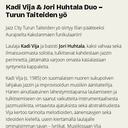
Kadi Vija & Jori Huhtala Duo –
Turun Taiteiden yö
Jazz City Turun Taiteiden yö siirtyy illan päätteeksi
Aurajoelta Kakolanmäen funikulaariin!
Laulaja
Kadi Vija
ja basisti
Jori Huhtala
, kaksi vahvaa sekä
ilmaisuvoimasta solistia, tulkitsevat kahdestaan jazzin
perinnettä, jättämättä varjoon omasta käsialastaan
syntyneitä kappaleita.
Kadi Vija (s. 1985) on suomalaisen nuoren sukupolven
lahjakas jazzin ja improvisoidun musiikin äänitaiteilija.
Hänen ainutlaatuinen lähestymistapansa laulamiseen ja
tulkitsemiseen on saanut vaikutteita instrumentaalisesta
jazzmusiikista, virtaavista ajatuksista sekä abstraktiudesta.
Vija kertoo tarinoita melodioiden, äänensävyjen sekä
ideoiden kielellä, usein kiertämällä laulajalle
ominaisimman tavan – lyriikat. Musiikissaan Vija