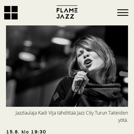
Jazzlaulaja Kadi Vija tähdittää Jazz City Turun Taiteiden
yötä.
15.8.
klo
19:30