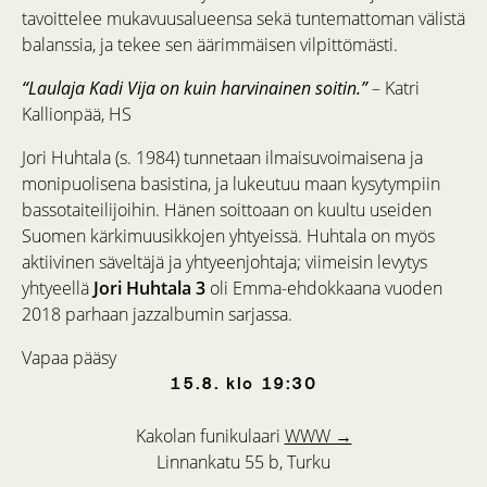
tavoittelee mukavuusalueensa sekä tuntemattoman välistä
balanssia, ja tekee sen äärimmäisen vilpittömästi.
“Laulaja Kadi Vija on kuin harvinainen soitin.”
– Katri
Kallionpää, HS
Jori Huhtala (s. 1984) tunnetaan ilmaisuvoimaisena ja
monipuolisena basistina, ja lukeutuu maan kysytympiin
bassotaiteilijoihin. Hänen soittoaan on kuultu useiden
Suomen kärkimuusikkojen yhtyeissä. Huhtala on myös
aktiivinen säveltäjä ja yhtyeenjohtaja; viimeisin levytys
yhtyeellä
Jori Huhtala 3
oli Emma-ehdokkaana vuoden
2018 parhaan jazzalbumin sarjassa.
Vapaa pääsy
15.8.
klo
19:30
Kakolan funikulaari
WWW →
Linnankatu 55 b, Turku