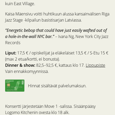
kuin East Village.
Kaisa Mäensivu voitti huhtikuun alussa kansainvälisen Riga
Jazz Stage -kilpailun basistisarjan Latviassa.
”Energetic bebop that could have just easily wafted out of
a hole-in-the-wall NYC bar.”
– Ivana Ng, New York City Jazz
Records
Liput:
17,5 € / opiskelijat ja eläkeläiset 13,5 € / S-Etu 15 €
(max 2 etua/kortti, ei bonusta).
Dinner & show:
82,5–92,5 €, kattaus klo 17.
Lippupiste
Vain ennakkomyynnissä.
Hinnat sisältävät palvelumaksun.
Konsertti järjestetään Move 1 -salissa. Sisäänpääsy
Logomo Kitchenin ovesta klo 18 alk.