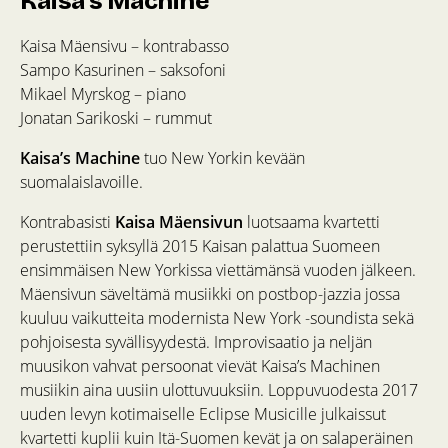
Kaisa’s Machine
Kaisa Mäensivu – kontrabasso
Sampo Kasurinen – saksofoni
Mikael Myrskog – piano
Jonatan Sarikoski – rummut
Kaisa’s Machine
tuo New Yorkin kevään
suomalaislavoille.
Kontrabasisti
Kaisa Mäensivun
luotsaama kvartetti
perustettiin syksyllä 2015 Kaisan palattua Suomeen
ensimmäisen New Yorkissa viettämänsä vuoden jälkeen.
Mäensivun säveltämä musiikki on postbop-jazzia jossa
kuuluu vaikutteita modernista New York -soundista sekä
pohjoisesta syvällisyydestä. Improvisaatio ja neljän
muusikon vahvat persoonat vievät Kaisa’s Machinen
musiikin aina uusiin ulottuvuuksiin. Loppuvuodesta 2017
uuden levyn kotimaiselle Eclipse Musicille julkaissut
kvartetti kuplii kuin Itä-Suomen kevät ja on salaperäinen