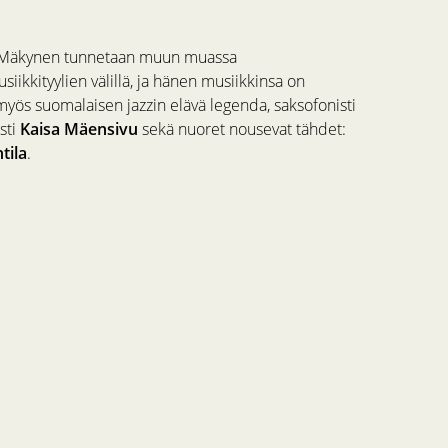
 Mäkynen tunnetaan muun muassa
siikkityylien välillä, ja hänen musiikkinsa on
 myös suomalaisen jazzin elävä legenda, saksofonisti
sti
Kaisa Mäensivu
sekä nuoret nousevat tähdet:
tila
.