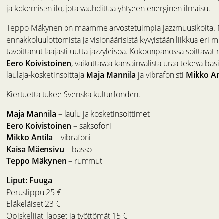
ja kokemisen ilo, jota vauhdittaa yhtyeen energinen ilmaisu.
Teppo Mäkynen on maamme arvostetuimpia jazzmuusikoita.
ennakkoluulottomista ja visionäärisistä kyvyistään liikkua eri mu
tavoittanut laajasti uutta jazzyleisöä. Kokoonpanossa soittavat
Eero Koivistoinen
, vaikuttavaa kansainvälistä uraa tekevä basi
laulaja-kosketinsoittaja
Maja Mannila
ja vibrafonisti
Mikko An
Kiertuetta tukee Svenska kulturfonden.
Maja Mannila
– laulu ja kosketinsoittimet
Eero Koivistoinen
– saksofoni
Mikko Antila
– vibrafoni
Kaisa Mäensivu
– basso
Teppo Mäkynen
– rummut
Liput:
Fuuga
Peruslippu 25 €
Eläkeläiset 23 €
Opiskelijat, lapset ja työttömät 15 €