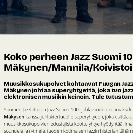
Koko perheen Jazz Suomi 100
Mäkynen/Mannila/Koivistoi
Muusikkosukupolvet kohtaavat Fuugan Jazz
Mäkynen johtaa superyhtyettä, joka tuo jazz
elektronisen musiikin keinoin. Tule tutustu
Suomen Jazzliitto on Jazz Suomi 100 -juhlavuoden kunniaksi 
Mäkysen
kanssa juhlakiertueelle superyhtyeen, joka esittää u
muusikkosukupolvien edustajista koottu yhtye hyödyntää ilmais
soundeja ja rytmejä, tuoden kotimaisen jazzin historian tähän