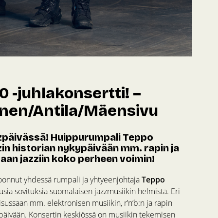
 -juhlakonsertti! –
nen/Antila/Mäensivu
päivässä! Huippurumpali Teppo
in historian nykypäivään mm. rapin ja
maan jazziin koko perheen voimin!
koonnut yhdessä rumpali ja yhtyeenjohtaja
Teppo
usia sovituksia suomalaisen jazzmusiikin helmistä. Eri
ussaan mm. elektronisen musiikin, r’n’b:n ja rapin
 päivään. Konsertin keskiössä on musiikin tekemisen