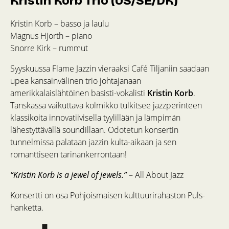
Kristin Korb Trio (US/SE/DK)
Kristin Korb – basso ja laulu
Magnus Hjorth – piano
Snorre Kirk – rummut
Syyskuussa Flame Jazzin vieraaksi Café Tiljaniin saadaan
upea kansainvälinen trio johtajanaan
amerikkalaislähtöinen basisti-vokalisti
Kristin Korb
.
Tanskassa vaikuttava kolmikko tulkitsee jazzperinteen
klassikoita innovatiivisella tyylillään ja lämpimän
lähestyttävällä soundillaan. Odotetun konsertin
tunnelmissa palataan jazzin kulta-aikaan ja sen
romanttiseen tarinankerrontaan!
“Kristin Korb is a jewel of jewels.”
– All About Jazz
Konsertti on osa Pohjoismaisen kulttuurirahaston Puls-
hanketta.