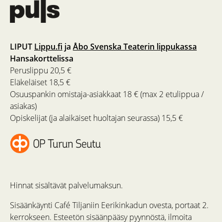
LIPUT
Lippu.fi
ja
Åbo Svenska Teaterin lippukassa
Hansakorttelissa
Peruslippu 20,5 €
Eläkeläiset 18,5 €
Osuuspankin omistaja-asiakkaat 18 € (max 2 etulippua /
asiakas)
Opiskelijat (ja alaikäiset huoltajan seurassa) 15,5 €
Hinnat sisältävät palvelumaksun.
Sisäänkäynti Café Tiljaniin Eerikinkadun ovesta, portaat 2.
kerrokseen. Esteetön sisäänpääsy pyynnöstä, ilmoita