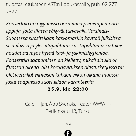
tulostasi etukäteen ÅST:n lippukassalle, puh. 02 277
7377.
Konserttiin on myynnissä normaalia pienempi määrä
lippuja, jotta tilassa säilyvät turvavälit. Varsinais-
Suomessa suositellaan kasvomaskin käyttöä julkisissa
sisätiloissa ja yleisötapahtumissa. Tapahtumassa tulee
noudattaa myös hyvää käsi- ja yskimishygieniaa.
Konserttiin saapuminen on kielletty, mikäli sinulla on
flunssan oireita, olet koronaviruksen altistusketjussa tai
olet vieraillut viimeisen kahden viikon aikana maassa,
josta saapuessa suositellaan karanteenia.
25.9.
klo
22:00
Café Tiljan, Åbo Svenska Teater
WWW →
Eerikinkatu 13, Turku
JAA