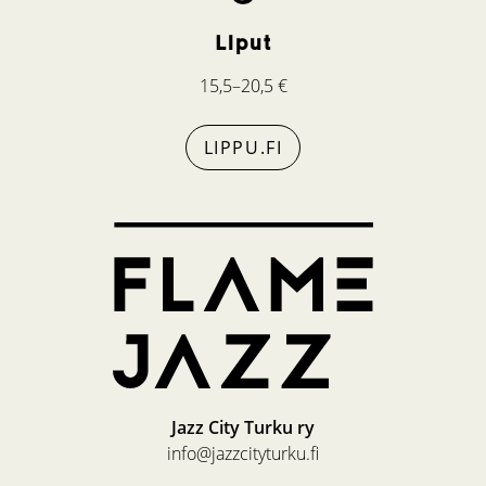
Liput
15,5–20,5 €
LIPPU.FI
Jazz City Turku ry
info@jazzcityturku.fi