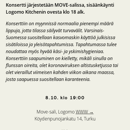
Konsertti järjestetään MOVE-salissa, sisäänkäynti
Logomo Kitchenin ovesta klo 18 alk.
Konserttiin on myynnissä normaalia pienempi määrä
lippuja, jotta tilassa säilyvät turvavälit. Varsinais-
Suomessa suositellaan kasvomaskin käyttöä julkisissa
sisätiloissa ja yleisötapahtumissa. Tapahtumassa tulee
noudattaa myös hyvää käsi- ja yskimishygieniaa.
Konserttiin saapuminen on kielletty, mikäli sinulla on
flunssan oireita, olet koronaviruksen altistusketjussa tai
olet vieraillut viimeisen kahden viikon aikana maassa,
josta saapuessa suositellaan karanteenia.
8.10.
klo
19:00
Move-sali, Logomo
WWW →
Köydenpunojankatu 14, Turku