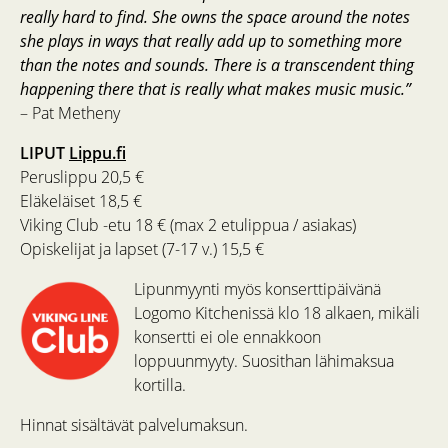
really hard to find. She owns the space around the notes
she plays in ways that really add up to something more
than the notes and sounds. There is a transcendent thing
happening there that is really what makes music music.”
– Pat Metheny
LIPUT
Lippu.fi
Peruslippu 20,5 €
Eläkeläiset 18,5 €
Viking Club -etu 18 € (max 2 etulippua / asiakas)
Opiskelijat ja lapset (7-17 v.) 15,5 €
Lipunmyynti myös konserttipäivänä
Logomo Kitchenissä klo 18 alkaen, mikäli
konsertti ei ole ennakkoon
loppuunmyyty. Suosithan lähimaksua
kortilla.
Hinnat sisältävät palvelumaksun.