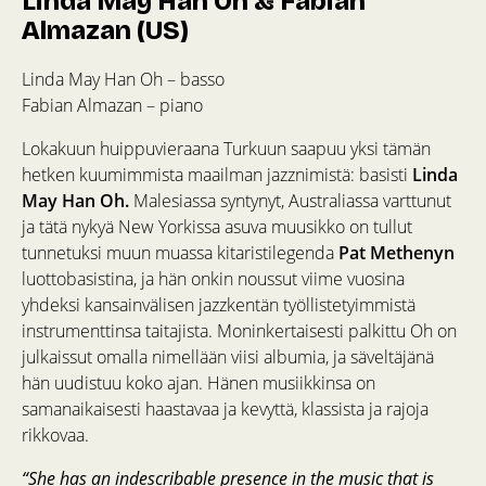
Linda May Han Oh & Fabian
Almazan (US)
Linda May Han Oh – basso
Fabian Almazan – piano
Lokakuun huippuvieraana Turkuun saapuu yksi tämän
hetken kuumimmista maailman jazznimistä: basisti
Linda
May Han Oh.
Malesiassa syntynyt, Australiassa varttunut
ja tätä nykyä New Yorkissa asuva muusikko on tullut
tunnetuksi muun muassa kitaristilegenda
Pat Methenyn
luottobasistina, ja hän onkin noussut viime vuosina
yhdeksi kansainvälisen jazzkentän työllistetyimmistä
instrumenttinsa taitajista. Moninkertaisesti palkittu Oh on
julkaissut omalla nimellään viisi albumia, ja säveltäjänä
hän uudistuu koko ajan. Hänen musiikkinsa on
samanaikaisesti haastavaa ja kevyttä, klassista ja rajoja
rikkovaa.
“She has an indescribable presence in the music that is