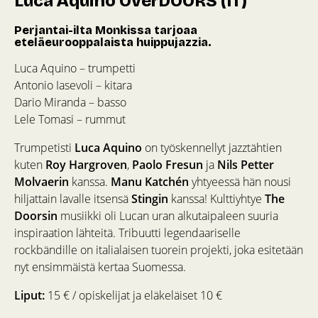
Luca Aquino OverDOORS (IT)
Perjantai-ilta Monkissa tarjoaa
eteläeurooppalaista huippujazzia.
Luca Aquino – trumpetti
Antonio Iasevoli – kitara
Dario Miranda – basso
Lele Tomasi – rummut
Trumpetisti
Luca Aquino
on työskennellyt jazztähtien
kuten
Roy Hargroven
,
Paolo Fresun
ja
Nils Petter
Molvaerin
kanssa.
Manu Katchén
yhtyeessä hän nousi
hiljattain lavalle itsensä
Stingin
kanssa! Kulttiyhtye
The
Doorsin
musiikki oli Lucan uran alkutaipaleen suuria
inspiraation lähteitä. Tribuutti legendaariselle
rockbändille on italialaisen tuorein projekti, joka esitetään
nyt ensimmäistä kertaa Suomessa.
Liput:
15 € / opiskelijat ja eläkeläiset 10 €