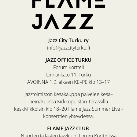
Jazz City Turku ry
info@jazzcityturku.fi
JAZZ OFFICE TURKU
Forum Kortteli
Linnankatu 11, Turku
AVOINNA 1.9. alkaen KE–PE klo 13–17
Jazztoimiston kesäkauppa palvelee kesä–
heinäkuussa Kirkkopuiston Terassilla
keskiviikkoisin klo 18–20 Flame Jazz Summer Live -
konserttien yhteydessä.
FLAME JAZZ CLUB
Nuorten ja lasten jazzklubi Forum Korttelissa