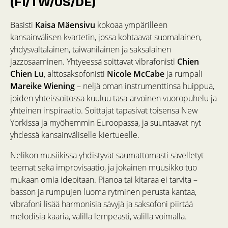
(FI/TW/US/DE)
Basisti
Kaisa Mäensivu
kokoaa ympärilleen
kansainvälisen kvartetin, jossa kohtaavat suomalainen,
yhdysvaltalainen, taiwanilainen ja saksalainen
jazzosaaminen. Yhtyeessä soittavat vibrafonisti
Chien
Chien Lu
, alttosaksofonisti
Nicole McCabe
ja rumpali
Mareike Wiening
– neljä oman instrumenttinsa huippua,
joiden yhteissoitossa kuuluu tasa-arvoinen vuoropuhelu ja
yhteinen inspiraatio. Soittajat tapasivat toisensa New
Yorkissa ja myöhemmin Euroopassa, ja suuntaavat nyt
yhdessä kansainväliselle kiertueelle.
Nelikon musiikissa yhdistyvät saumattomasti sävelletyt
teemat sekä improvisaatio, ja jokainen muusikko tuo
mukaan omia ideoitaan. Pianoa tai kitaraa ei tarvita –
basson ja rumpujen luoma rytminen perusta kantaa,
vibrafoni lisää harmonisia sävyjä ja saksofoni piirtää
melodisia kaaria, välillä lempeästi, välillä voimalla.