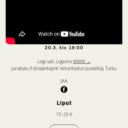
20.3.
klo
19:00
Logi-sali, Logomo
WWW →
Junakatu 9 (sisäänkäynti Veturikadun puolelta), Turku
JAA
Liput
15–25 €