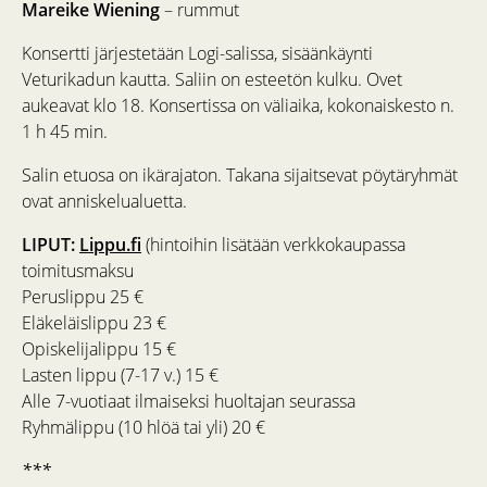
Mareike Wiening
– rummut
Konsertti järjestetään Logi-salissa, sisäänkäynti
Veturikadun kautta. Saliin on esteetön kulku. Ovet
aukeavat klo 18. Konsertissa on väliaika, kokonaiskesto n.
1 h 45 min.
Salin etuosa on ikärajaton. Takana sijaitsevat pöytäryhmät
ovat anniskelualuetta.
LIPUT:
Lippu.fi
(hintoihin lisätään verkkokaupassa
toimitusmaksu
Peruslippu 25 €
Eläkeläislippu 23 €
Opiskelijalippu 15 €
Lasten lippu (7-17 v.) 15 €
Alle 7-vuotiaat ilmaiseksi huoltajan seurassa
Ryhmälippu (10 hlöä tai yli) 20 €
***