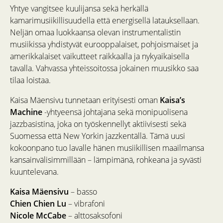
Yhtye vangitsee kuulijansa sekä herkällä
kamarimusiikillisuudella että energisellä latauksellaan.
Neljän omaa luokkaansa olevan instrumentalistin
musiikissa yhdistyvät eurooppalaiset, pohjoismaiset ja
amerikkalaiset vaikutteet raikkaalla ja nykyaikaisella
tavalla. Vahvassa yhteissoitossa jokainen muusikko saa
tilaa loistaa.
Kaisa Mäensivu tunnetaan erityisesti oman
Kaisa’s
Machine
-yhtyeensä johtajana sekä monipuolisena
jazzbasistina, joka on työskennellyt aktiivisesti sekä
Suomessa että New Yorkin jazzkentällä. Tämä uusi
kokoonpano tuo lavalle hänen musiikillisen maailmansa
kansainvälisimmillään – lämpimänä, rohkeana ja syvästi
kuuntelevana.
Kaisa Mäensivu
– basso
Chien Chien Lu
– vibrafoni
Nicole McCabe
– alttosaksofoni