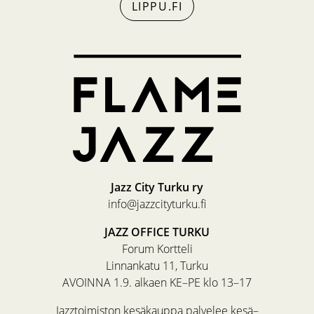
LIPPU.FI
Jazz City Turku ry
info@jazzcityturku.fi
JAZZ OFFICE TURKU
Forum Kortteli
Linnankatu 11, Turku
AVOINNA 1.9. alkaen KE–PE klo 13–17
Jazztoimiston kesäkauppa palvelee kesä–