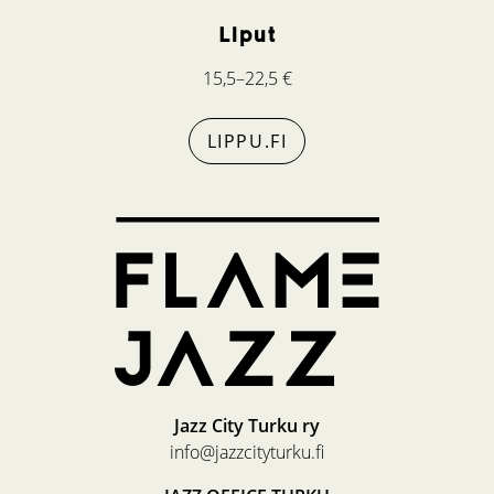
Liput
15,5–22,5 €
LIPPU.FI
Jazz City Turku ry
info@jazzcityturku.fi