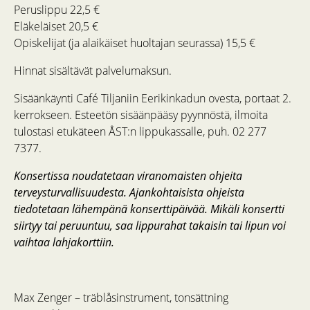
Peruslippu 22,5 €
Eläkeläiset 20,5 €
Opiskelijat (ja alaikäiset huoltajan seurassa) 15,5 €
Hinnat sisältävät palvelumaksun.
Sisäänkäynti Café Tiljaniin Eerikinkadun ovesta, portaat 2.
kerrokseen. Esteetön sisäänpääsy pyynnöstä, ilmoita
tulostasi etukäteen ÅST:n lippukassalle, puh. 02 277
7377.
Konsertissa noudatetaan viranomaisten ohjeita
terveysturvallisuudesta. Ajankohtaisista ohjeista
tiedotetaan lähempänä konserttipäivää. Mikäli konsertti
siirtyy tai peruuntuu, saa lippurahat takaisin tai lipun voi
vaihtaa lahjakorttiin.
Max Zenger – träblåsinstrument, tonsättning