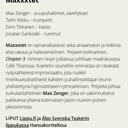
Maxxxtet
Max Zenger – puupuhaltimet, sävellykset
Tomi Nikku – trumpetti
Eero Tikkanen – basso
Jonatan Sarikoski – rummut
Maxxxtet
on samanaikaisesti sekä arvaamaton ja leikkisä
että vakava ja haikeamielinen. Yhtyeen kolmannen,
Chapter 3
-nimisen levyn julkaisua juhlitaan maaliskuussa
Café Tiljanissa. Kvartetin soundille ominaista on räväkästi
ryöpsähtelevä improvisaatio, jota ruokkii
mielikuvituksellisesti kahden puhallinsoittajan eturivi
yhdistettynä hypnoottiseen rytmisektioon. Yhtyettä johtaa
turkulaislähtöinen
Max Zenger
, joka on vakiinnuttanut
paikkansa yhtenä kotimaisen jazzin nuoren polven
ykkösnimistä.
LIPUT
Lippu.fi
ja
Åbo Svenska Teaterin
lippukassa
Hansakorttelissa