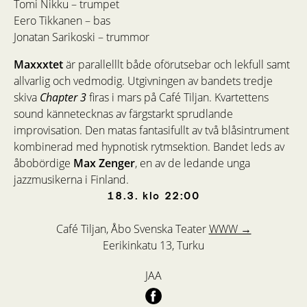
Tomi Nikku – trumpet
Eero Tikkanen – bas
Jonatan Sarikoski – trummor
Maxxxtet
är parallelllt både oförutsebar och lekfull samt
allvarlig och vedmodig. Utgivningen av bandets tredje
skiva
Chapter 3
firas i mars på Café Tiljan. Kvartettens
sound kännetecknas av färgstarkt sprudlande
improvisation. Den matas fantasifullt av två blåsintrument
kombinerad med hypnotisk rytmsektion. Bandet leds av
åbobördige
Max Zenger
, en av de ledande unga
jazzmusikerna i Finland.
18.3.
klo
22:00
Café Tiljan, Åbo Svenska Teater
WWW →
Eerikinkatu 13, Turku
JAA