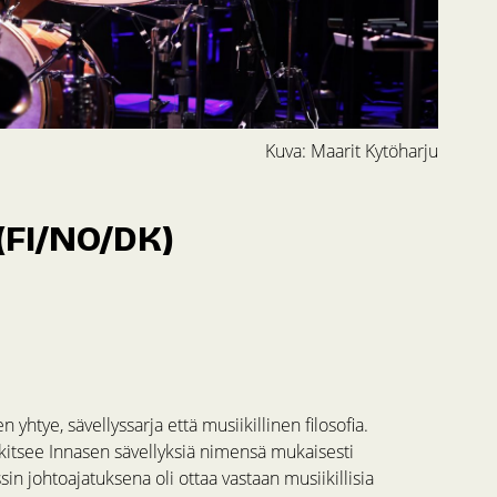
Kuva: Maarit Kytöharju
(FI/NO/DK)
yhtye, sävellyssarja että musiikillinen filosofia.
ulkitsee Innasen sävellyksiä nimensä mukaisesti
ssin johtoajatuksena oli ottaa vastaan musiikillisia