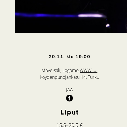
20.11.
klo
19:00
Move-sali, Logomo
WWW →
Köydenpunojankatu 14, Turku
JAA
Liput
15,5–20,5 €