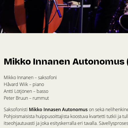
Mikko Innanen Autonomus 
Mikko Innanen – saksofoni
Håvard Wiik – piano
Antti Lötjönen – basso
Peter Bruun – rummut
Saksofonisti
Mikko Innasen Autonomus
on sekä nelihenkinen 
Pohjoismaisista huippusoittajista koostuva kvartetti tutkii ja t
itseohjautuvasti ja joka esityskerralla eri tavalla. Sävellysprose