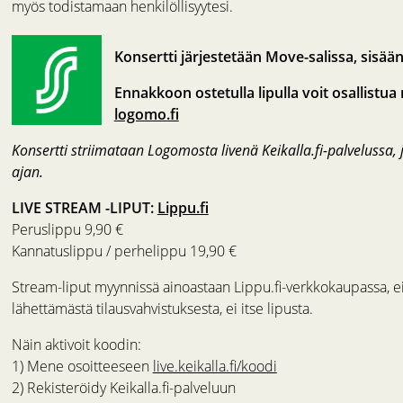
myös todistamaan henkilöllisyytesi.
Konsertti järjestetään Move-salissa, sisä
Ennakkoon ostetulla lipulla voit osallistu
logomo.fi
Konsertti striimataan Logomosta livenä Keikalla.fi-palvelussa,
ajan.
LIVE STREAM -LIPUT:
Lippu.fi
Peruslippu 9,90 €
Kannatuslippu / perhelippu 19,90 €
Stream-liput myynnissä ainoastaan Lippu.fi-verkkokaupassa, ei 
lähettämästä tilausvahvistuksesta, ei itse lipusta.
Näin aktivoit koodin:
1) Mene osoitteeseen
live.keikalla.fi/koodi
2) Rekisteröidy Keikalla.fi-palveluun