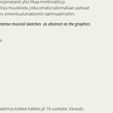
irjamaisesti ylös liikaa miettimättä ja
lisia muusikoita, jotka omalla tulkinnallaan auttavat
siin, ennenkuulumattomiin äänimaailmoihin.
 intense musical sketches as abstract as the graphics
a.
us koskee kaikkia yli 16-vuotiaita. Varaudu