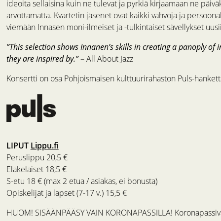
ideoita sellaisina kuin ne tulevat ja pyrkiä kirjaamaan ne päiväk
arvottamatta. Kvartetin jäsenet ovat kaikki vahvoja ja persoonal
viemään Innasen moni-ilmeiset ja -tulkintaiset sävellykset uu
”This selection shows Innanen’s skills in creating a panoply of
they are inspired by.”
– All About Jazz
Konsertti on osa Pohjoismaisen kulttuurirahaston Puls-hankett
LIPUT
Lippu.fi
Peruslippu 20,5 €
Eläkeläiset 18,5 €
S-etu 18 € (max 2 etua / asiakas, ei bonusta)
Opiskelijat ja lapset (7-17 v.) 15,5 €
HUOM! SISÄÄNPÄÄSY VAIN KORONAPASSILLA! Koronapassivaatim