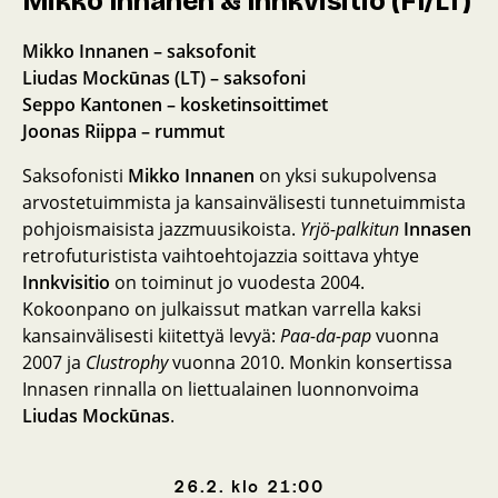
Mikko Innanen & Innkvisitio (FI/LT)
Mikko Innanen – saksofonit
Liudas Mockūnas (LT) – saksofoni
Seppo Kantonen – kosketinsoittimet
Joonas Riippa – rummut
Saksofonisti
Mikko Innanen
on yksi sukupolvensa
arvostetuimmista ja kansainvälisesti tunnetuimmista
pohjoismaisista jazzmuusikoista.
Yrjö-palkitun
Innasen
retrofuturistista vaihtoehtojazzia soittava
yhtye
Innkvisitio
on toiminut jo vuodesta 2004.
Kokoonpano on julkaissut matkan varrella kaksi
kansainvälisesti kiitettyä levyä:
Paa-da-pap
vuonna
2007 ja
Clustrophy
vuonna 2010. Monkin konsertissa
Innasen rinnalla on liettualainen luonnonvoima
Liudas Mockūnas
.
26.2.
klo
21:00