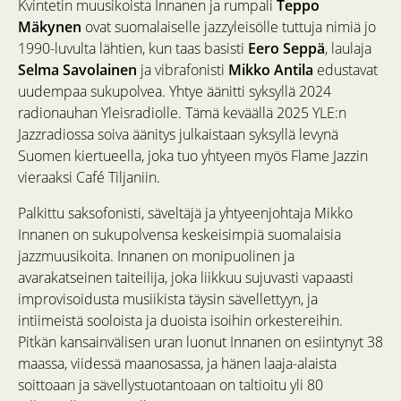
Kvintetin muusikoista Innanen ja rumpali
Teppo
Mäkynen
ovat suomalaiselle jazzyleisölle tuttuja nimiä jo
1990-luvulta lähtien, kun taas basisti
Eero Seppä
, laulaja
Selma Savolainen
ja vibrafonisti
Mikko Antila
edustavat
uudempaa sukupolvea. Yhtye äänitti syksyllä 2024
radionauhan Yleisradiolle. Tämä keväällä 2025 YLE:n
Jazzradiossa soiva äänitys julkaistaan syksyllä levynä
Suomen kiertueella, joka tuo yhtyeen myös Flame Jazzin
vieraaksi Café Tiljaniin.
Palkittu saksofonisti, säveltäjä ja yhtyeenjohtaja Mikko
Innanen on sukupolvensa keskeisimpiä suomalaisia
jazzmuusikoita. Innanen on monipuolinen ja
avarakatseinen taiteilija, joka liikkuu sujuvasti vapaasti
improvisoidusta musiikista täysin sävellettyyn, ja
intiimeistä sooloista ja duoista isoihin orkestereihin.
Pitkän kansainvälisen uran luonut Innanen on esiintynyt 38
maassa, viidessä maanosassa, ja hänen laaja-alaista
soittoaan ja sävellystuotantoaan on taltioitu yli 80