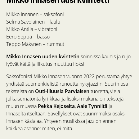
Mikko Innasen uusi kvintetti
Mikko Innanen – saksofoni
Selma Savolainen – laulu
Mikko Antila – vibrafoni
Eero Seppä – basso
Teppo Mäkynen – rummut
Mikko Innasen uuden kvintetin
soinnissa kaunis ja rujo
lyövät kättä ja liikutus muuttuu iloksi.
Saksofonisti Mikko Innasen vuonna 2022 perustama yhtye
yhdistää suomenkielistä runoutta nykyjazziin. Suurin osa
teksteistä on
Outi-Illuusia Parviaisen
tuoretta, vielä
julkaisematonta lyriikkaa, ja lisäksi mukana on tekstejä
muun muassa
Pekka Kejoselta
,
Aale Tynniltä
ja
Innaselta itseltään. Sävellykset ovat suurimmaksi osaksi
Innasen käsialaa. Yhtyeen musiikissa jazz on ennen
kaikkea asenne: miten, ei mitä.