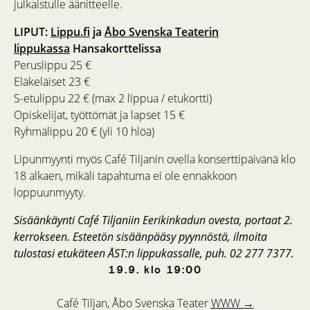
julkaistulle äänitteelle.
LIPUT:
Lippu.fi
ja
Åbo Svenska Teaterin
lippukassa
Hansakorttelissa
Peruslippu 25 €
Eläkeläiset 23 €
S-etulippu 22 € (max 2 lippua / etukortti)
Opiskelijat, työttömät ja lapset 15 €
Ryhmälippu 20 € (yli 10 hlöä)
Lipunmyynti myös Café Tiljanin ovella konserttipäivänä klo
18 alkaen, mikäli tapahtuma ei ole ennakkoon
loppuunmyyty.
Sisäänkäynti Café Tiljaniin Eerikinkadun ovesta, portaat 2.
kerrokseen. Esteetön sisäänpääsy pyynnöstä, ilmoita
tulostasi etukäteen ÅST:n lippukassalle, puh. 02 277 7377.
19.9.
klo
19:00
Café Tiljan, Åbo Svenska Teater
WWW →