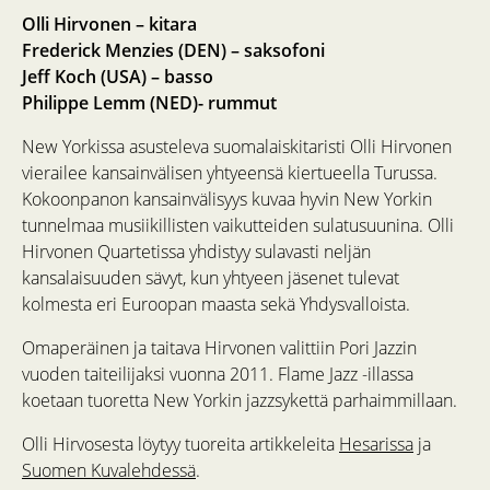
Olli Hirvonen – kitara
Frederick Menzies (DEN) – saksofoni
Jeff Koch (USA) – basso
Philippe Lemm (NED)- rummut
New Yorkissa asusteleva suomalaiskitaristi Olli Hirvonen
vierailee kansainvälisen yhtyeensä kiertueella Turussa.
Kokoonpanon kansainvälisyys kuvaa hyvin New Yorkin
tunnelmaa musiikillisten vaikutteiden sulatusuunina. Olli
Hirvonen Quartetissa yhdistyy sulavasti neljän
kansalaisuuden sävyt, kun yhtyeen jäsenet tulevat
kolmesta eri Euroopan maasta sekä Yhdysvalloista.
Omaperäinen ja taitava Hirvonen valittiin Pori Jazzin
vuoden taiteilijaksi vuonna 2011. Flame Jazz -illassa
koetaan tuoretta New Yorkin jazzsykettä parhaimmillaan.
Olli Hirvosesta löytyy tuoreita artikkeleita
Hesarissa
ja
Suomen Kuvalehdessä
.