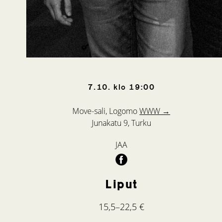
7.10.
klo
19:00
Move-sali, Logomo
WWW →
Junakatu 9, Turku
JAA
Liput
15,5–22,5 €