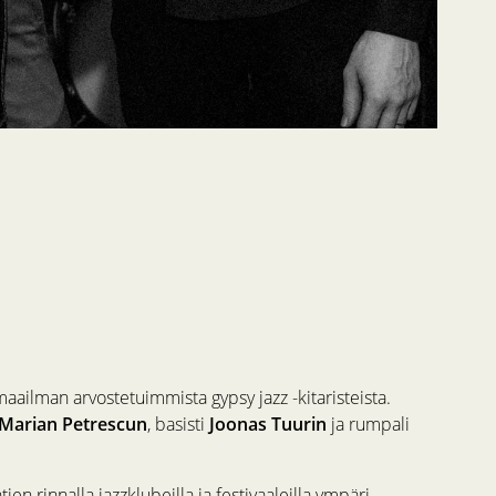
ailman arvostetuimmista gypsy jazz -kitaristeista.
Marian Petrescun
, basisti
Joonas Tuurin
ja rumpali
n rinnalla jazzklubeilla ja festivaaleilla ympäri