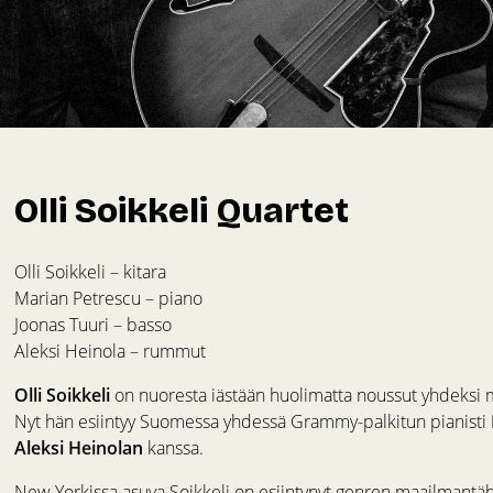
Olli Soikkeli Quartet
Olli Soikkeli – kitara
Marian Petrescu – piano
Joonas Tuuri – basso
Aleksi Heinola – rummut
Olli Soikkeli
on nuoresta iästään huolimatta noussut yhdeksi ma
Nyt hän esiintyy Suomessa yhdessä Grammy-palkitun pianisti
Aleksi Heinolan
kanssa.
New Yorkissa asuva Soikkeli on esiintynyt genren maailmantähtie