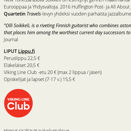
Eurooppaa ja Yhdysvaltoja. 2016 Huffington Post- ja All About J
Quartetin
Travels
-levyn yhdeksi vuoden parhaista jazzalbume
”Olli Soikkeli, is a riveting Finnish guitarist who combines ast
that places him among the worthiest current day successors to 
Journal
LIPUT
Lippu.fi
Peruslippu 22,5 €
Eläkeläiset 20,5 €
Viking Line Club -etu 20 € (max 2 lippua / jäsen)
Opiskelijat ja lapset (7-17 v.) 15,5 €
Hinnat sisältävät palvelumaksun.