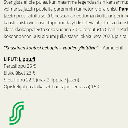
Svengistä ei ole pulaa, kun maamme legendaarisin kansanmus
voimansa jazzin puolelta paremmin tunnetun vibrafonisti
Pan
Jazzimprovisointia sekä Unescon aineettoman kulttuuriperinnön
kaustislaista viulunsoittoperinettä yhdistelevä ohjelmisto koos
klassikkokappaleista sekä vuonna 2020 toteutusta Charlie Park
kokoonpanon uusi albumi julkaistaan lokakuussa 2023, ja sitä 
”Kaustinen kohtasi bebopin – vuoden yllättävin”
– Aamulehti
LIPUT:
Lippu.fi
Peruslippu 25 €
Eläkeläiset 23 €
S-etulippu 22 € (max 2 lippua / jäsen)
Opiskelijat (ja alaikäiset huoltajan seurassa) 15 €