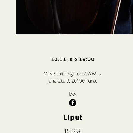
10.11.
klo
19:00
Move-sali, Logomo
WWW →
Junakatu 9, 20100 Turku
JAA
Liput
15–25€