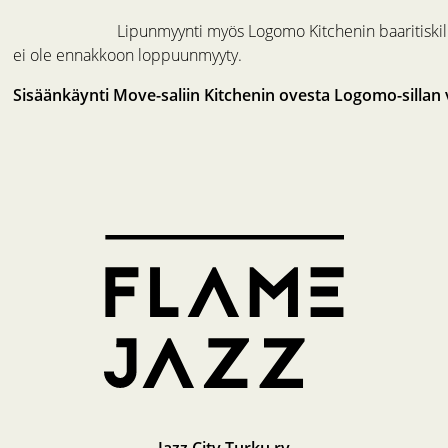
Lipunmyynti myös Logomo Kitchenin baaritiskill
ei ole ennakkoon loppuunmyyty.
Sisäänkäynti Move-saliin Kitchenin ovesta Logomo-sillan 
Jazz City Turku ry