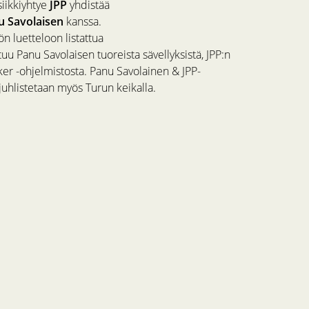
iikkiyhtye
JPP
yhdistää
u Savolaisen
kanssa.
 luetteloon listattua
tuu Panu Savolaisen tuoreista sävellyksistä, JPP:n
er -ohjelmistosta. Panu Savolainen & JPP-
juhlistetaan myös Turun keikalla.