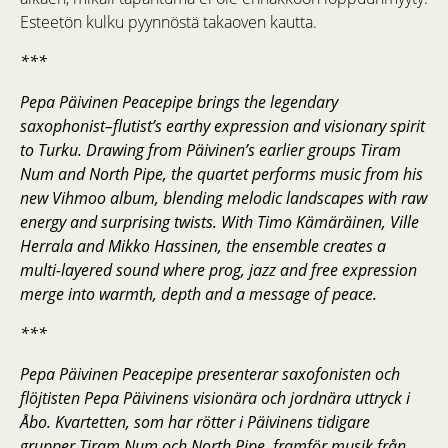
Esteetön kulku pyynnöstä takaoven kautta.
***
Pepa Päivinen Peacepipe brings the legendary
saxophonist–flutist’s earthy expression and visionary spirit
to Turku. Drawing from Päivinen’s earlier groups Tiram
Num and North Pipe, the quartet performs music from his
new Vihmoo album, blending melodic landscapes with raw
energy and surprising twists. With Timo Kämäräinen, Ville
Herrala and Mikko Hassinen, the ensemble creates a
multi-layered sound where prog, jazz and free expression
merge into warmth, depth and a message of peace.
***
Pepa Päivinen Peacepipe presenterar saxofonisten och
flöjtisten Pepa Päivinens visionära och jordnära uttryck i
Åbo. Kvartetten, som har rötter i Päivinens tidigare
grupper Tiram Num och North Pipe, framför musik från