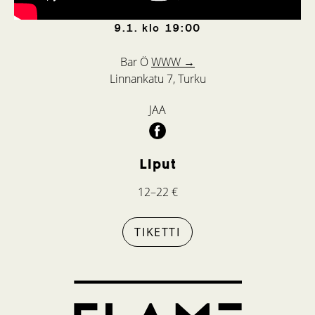
9.1.
klo
19:00
Bar Ö
WWW →
Linnankatu 7, Turku
JAA
Liput
12–22 €
TIKETTI