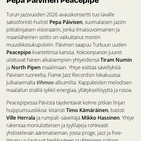
Pepa Päivinen Peacepipe
Turun jazzvuoden 2026 avauskonsertti tuo lavalle
saksofonisti-huilisti
Pepa Päivisen
, suomalaisen jazzin
pitkälinjaisen visionäärin, jonka ilmaisuvoimainen ja
maanläheinen soitto on vaikuttanut moniin
muusikkosukupolviin. Päivinen saapuu Turkuun uuden
Peacepipe
-kvartettinsa kanssa. Kokoonpanon juuret
ulottuvat hänen aikaisempien yhtyeidensä
Tiram Numin
ja
North Pipen
maailmaan. Yhtye esittää sävellyksiä
Päivisen tuoreelta, Flame Jazz Recordsin lokakuussa
julkaisemalta
Vihmoo
-albumilta. Kappaleiden melodisen
maalailun sisällä sykkii energiaa, yllätyksellisyyttä ja rosoa.
Peacepipessa Päivistä täydentävät kolme pitkän linjan
huippumuusikkoa: kitaristi
Timo Kämäräinen
, basisti
Ville Herrala
ja rumpali–säveltäjä
Mikko Hassinen
. Yhtye
rakentaa moniulotteisen ja tyylilajeja rohkeasti
yhdistelevän äänimaiseman, jossa proge, jazz ja free-
ilmaisu sulautuvat herkkyyteen ja yhteiseen paloon.