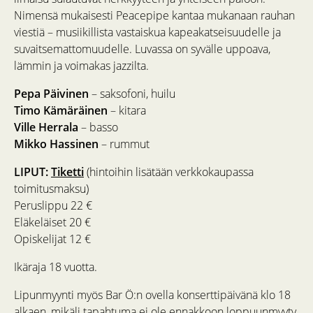
Nimensä mukaisesti Peacepipe kantaa mukanaan rauhan
viestiä – musiikillista vastaiskua kapeakatseisuudelle ja
suvaitsemattomuudelle. Luvassa on syvälle uppoava,
lämmin ja voimakas jazzilta.
Pepa Päivinen
– saksofoni, huilu
Timo Kämäräinen
– kitara
Ville Herrala
– basso
Mikko Hassinen
– rummut
LIPUT:
Tiketti
(hintoihin lisätään verkkokaupassa
toimitusmaksu)
Peruslippu 22 €
Eläkeläiset 20 €
Opiskelijat 12 €
Ikäraja 18 vuotta.
Lipunmyynti myös Bar Ö:n ovella konserttipäivänä klo 18
alkaen, mikäli tapahtuma ei ole ennakkoon loppuunmyyty.