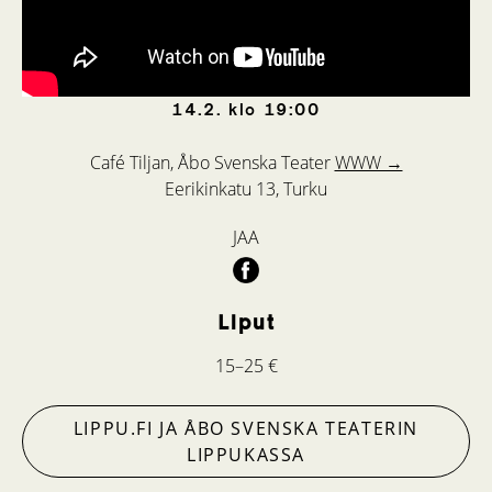
14.2.
klo
19:00
Café Tiljan, Åbo Svenska Teater
WWW →
Eerikinkatu 13, Turku
JAA
Liput
15–25 €
LIPPU.FI JA ÅBO SVENSKA TEATERIN
LIPPUKASSA