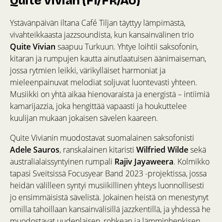
Quite Vivian (FI/FR/AU)
Ystävänpäivän iltana Café Tiljan täyttyy lämpimästä,
vivahteikkaasta jazzsoundista, kun kansainvälinen trio
Quite Vivian
saapuu Turkuun. Yhtye loihtii saksofonin,
kitaran ja rumpujen kautta ainutlaatuisen äänimaiseman,
jossa rytmien leikki, värikylläiset harmoniat ja
mieleenpainuvat melodiat soljuvat luontevasti yhteen.
Musiikki on yhtä aikaa hienovaraista ja energistä – intiimiä
kamarijazzia, joka hengittää vapaasti ja houkuttelee
kuulijan mukaan jokaisen sävelen kaareen.
Quite Vivianin muodostavat suomalainen saksofonisti
Adele Sauros
, ranskalainen kitaristi
Wilfried Wilde
sekä
australialaissyntyinen rumpali
Rajiv Jayaweera
. Kolmikko
tapasi Sveitsissä Focusyear Band 2023 -projektissa, jossa
heidän välilleen syntyi musiikillinen yhteys luonnollisesti
jo ensimmäisistä sävelistä. Jokainen heistä on menestynyt
omilla tahoillaan kansainvälisillä jazzkentillä, ja yhdessä he
muodostavat uudenlaisen, rohkean ja lämminhenkisen