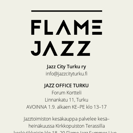
Jazz City Turku ry
info@jazzcityturku.fi
JAZZ OFFICE TURKU
Forum Kortteli
Linnankatu 11, Turku
AVOINNA 1.9. alkaen KE–PE klo 13–17
Jazztoimiston kesäkauppa palvelee kesä–
heinäkuussa Kirkkopuiston Terassilla
keskiviikkoisin klo 18–20 Flame Jazz Summer Live -