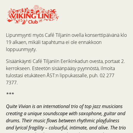
Lipunmyynti myös Café Tiljanin ovella konserttipäivänä klo
19 alkaen, mikäli tapahtuma ei ole ennakkoon
loppuunmyyty.
Sisäänkäynti Café Tiljaniin Eerikinkadun ovesta, portaat 2.
kerrokseen. Esteetön sisäänpääsy pyynnöstä, ilmoita
tulostasi etukäteen ÅST:n lippukassalle, puh. 02 277
7377.
***
Quite Vivian is an international trio of top jazz musicians
creating a unique soundscape with saxophone, guitar and
drums. Their music flows between rhythmic playfulness
and lyrical fragility – colourful, intimate, and alive. The trio