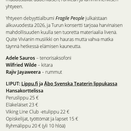
yhtyeen.
Yhtyeen debyyttialbumi
Fragile People
julkaistaan
alkuvuodesta 2026, ja Turun konsertti tarjoaa harvinaisen
mahdollisuuden kuulla sen tuoretta materiaalia livenä.
Quite Vivianin musiikki on hauras mutta vahva matka
täynnä hetkessä elämisen kauneutta.
Adele Sauros
– tenorisaksofoni
Wilfried Wilde
– kitara
Rajiv Jayaweera
– rummut
LIPUT:
Lippu.fi
ja
Åbo Svenska Teaterin lippukassa
Hansakorttelissa
Peruslippu 25 €
Eläkeläiset 23 €
Viking Line Club -etulippu 22 €
Opiskelijat, työttömät ja lapset 15 €
Ryhmälippu 20 € (yli 10 hlöä)